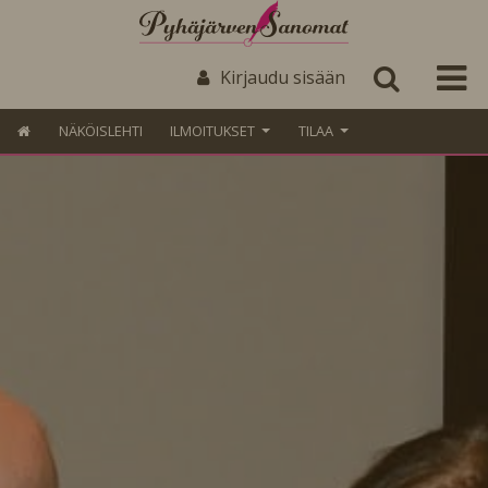
Kirjaudu sisään
NÄKÖISLEHTI
ILMOITUKSET
TILAA