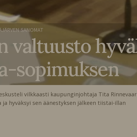
ÄJÄRVEN SANOMAT
en valtuusto hyva
ra-sopimuksen
eskusteli vilkkaasti kaupunginjohtaja Tita Rinnevaa
 hyväksyi sen äänestyksen jälkeen tiistai-illan