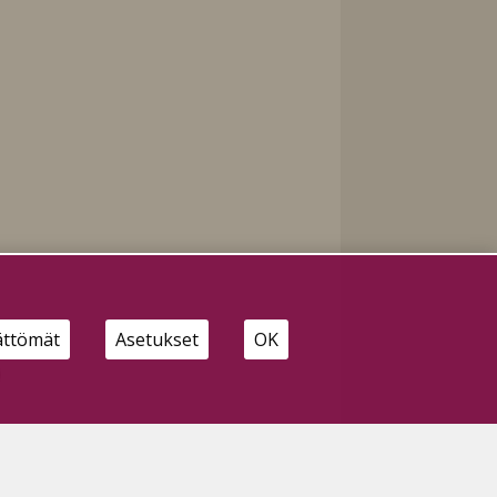
ättömät
Asetukset
OK