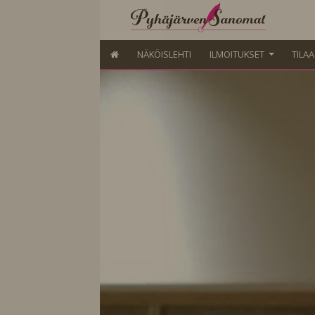
NÄKÖISLEHTI
ILMOITUKSET
TILA