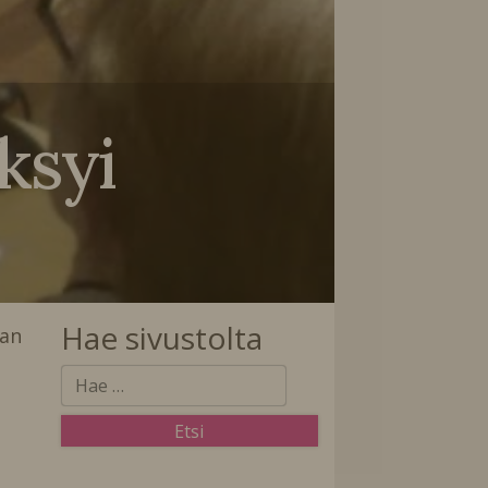
̈ksyi
Hae sivustolta
ran