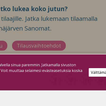
itko lukea koko jutun?
ilaajille. Jatka lukemaan tilaamalla
häjärven Sanomat.
du
Tilausvaihtoehdot
lvella sinua paremmin. Jatkamalla sivuston
. Voit muuttaa selaimesi evästeasetuksia koska
Välttäm