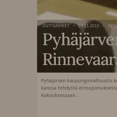
UUTISAIHEET
24.11.2015
PYH
•
•
Pyhäjärv
Rinnevaa
Pyhäjärven kaupunginvaltuusto k
kanssa tehdystä erosopimuksesta ja
kokouksessaan…