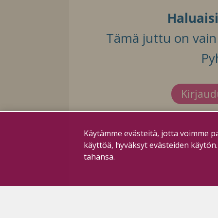
Haluais
Tämä juttu on vain t
Py
Kirjau
Käytämme evästeitä, jotta voimme pa
käyttöä, hyväksyt evästeiden käytön
tahansa.