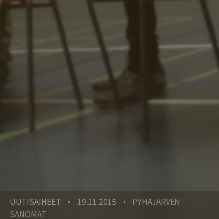
UUTISAIHEET
19.11.2015
PYHÄJÄRVEN
•
•
SANOMAT