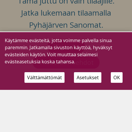
Tämä juttu on vain tilaajille.
Jatka lukemaan tilaamalla
Pyhäjärven Sanomat.
Käytämme evästeitä, jotta voimme palvella sinua
Kirjaudu
paremmin. Jatkamalla sivuston käyttöä, hyväksyt
evästeiden käytön. Voit muuttaa selaimesi
Tilausvaihtoehdot
evästeasetuksia koska tahansa.
Välttämättömät
Asetukset
OK