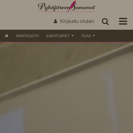
Kirjaudu sisään
NÄKÖISLEHTI
ILMOITUKSET
TILAA