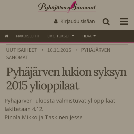
Kirjaudu sisään
NÄKÖISLEHTI
ILMOITUKSET
TILAA
UUTISAIHEET
16.11.2015
PYHÄJÄRVEN
•
•
SANOMAT
Pyhäjärven lukion syksyn
2015 ylioppilaat
Pyhäjärven lukiosta valmistuvat ylioppilaat
lakitetaan 4.12.
Pinola Mikko ja Taskinen Jesse