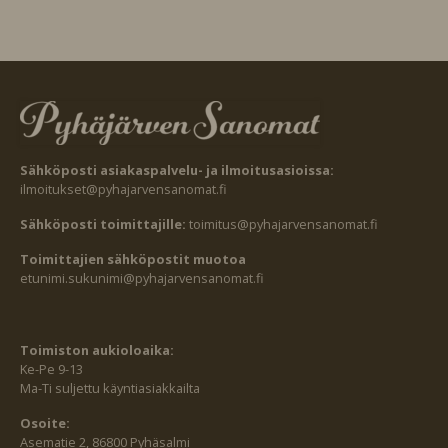
Sähköposti asiakaspalvelu- ja ilmoitusasioissa:
ilmoitukset@pyhajarvensanomat.fi
Sähköposti toimittajille:
toimitus@pyhajarvensanomat.fi
Toimittajien sähköpostit muotoa
etunimi.sukunimi@pyhajarvensanomat.fi
Toimiston aukioloaika:
Ke-Pe 9-13
Ma-Ti suljettu käyntiasiakkailta
Osoite:
Asematie 2, 86800 Pyhäsalmi