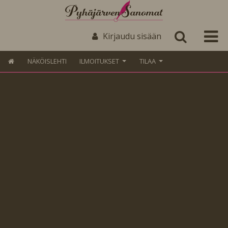
Kirjaudu sisään
NÄKÖISLEHTI
ILMOITUKSET
TILAA