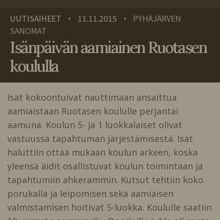
UUTISAIHEET
11.11.2015
PYHÄJÄRVEN
•
•
SANOMAT
Isänpäivän aamiainen Ruotasen
koululla
Isät kokoontuivat nauttimaan ansaittua
aamiaistaan Ruotasen koululle perjantai
aamuna. Koulun 5- ja 1 luokkalaiset olivat
vastuussa tapahtuman järjestämisestä. Isät
haluttiin ottaa mukaan koulun arkeen, koska
yleensä äidit osallistuvat koulun toimintaan ja
tapahtumiin ahkerammin. Kutsut tehtiin koko
porukalla ja leipomisen sekä aamiaisen
valmistamisen hoitivat 5-luokka. Koululle saatiin