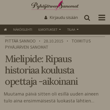
Kirjaudu sisään
NÄKÖISLEHTI
ILMOITUKSET
TILAA
PITTÄÄ SANNOO
28.10.2015
TOIMITUS
•
•
PYHÄJÄRVEN SANOMAT
Mielipide: Ripaus
historiaa koulusta
opettaja -aikoinani
Muutama päivä sitten oli esillä uuden aineen
tulo aina ensimmäisestä luokasta lähtien…