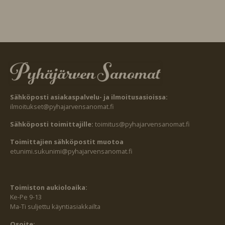
Sähköposti asiakaspalvelu- ja ilmoitusasioissa:
ilmoitukset@pyhajarvensanomat.fi
Sähköposti toimittajille:
toimitus@pyhajarvensanomat.fi
Toimittajien sähköpostit muotoa
etunimi.sukunimi@pyhajarvensanomat.fi
Toimiston aukioloaika:
Ke-Pe 9-13
Ma-Ti suljettu käyntiasiakkailta
Osoite: