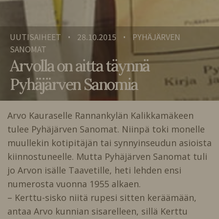
UUTISAIHEET
28.10.2015
PYHÄJÄRVEN
•
•
SANOMAT
Arvolla on aitta täynnä
Pyhäjärven Sanomia
Arvo Kauraselle Rannankylän Kalikkamäkeen
tulee Pyhäjärven Sanomat. Niinpä toki monelle
muullekin kotipitäjän tai synnyinseudun asioista
kiinnostuneelle. Mutta Pyhäjärven Sanomat tuli
jo Arvon isälle Taavetille, heti lehden ensi
numerosta vuonna 1955 alkaen.
– Kerttu-sisko niitä rupesi sitten keräämään,
antaa Arvo kunnian sisarelleen, sillä Kerttu