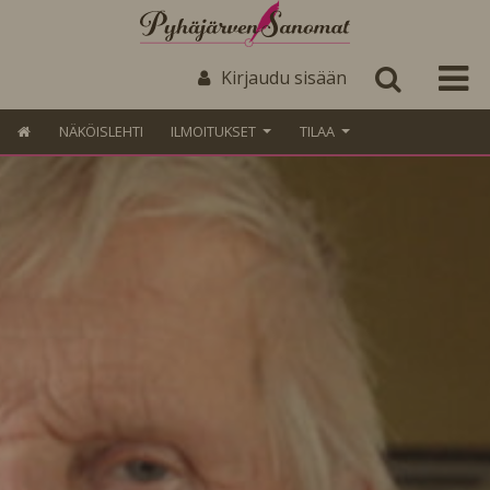
Kirjaudu sisään
NÄKÖISLEHTI
ILMOITUKSET
TILAA