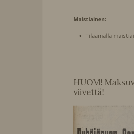
Maistiainen:
Tilaamalla maistia
HUOM! Maksuvai
viivettä!