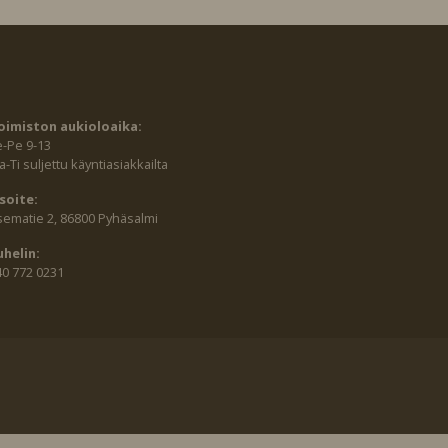
oimiston aukioloaika:
e-Pe 9-13
-Ti suljettu käyntiasiakkailta
soite:
sematie 2, 86800 Pyhäsalmi
uhelin:
40 772 0231