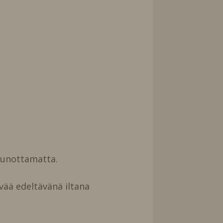
uunottamatta.
vää edeltävänä iltana