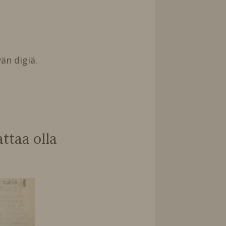
än digiä.
taa olla