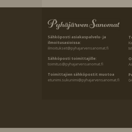
Sähköposti asiakaspalvelu- ja
T
ilmoitusasioissa:
K
ilmoitukset@pyhajarvensanomat.fi
Ma
Sähköposti toimittajille:
O
toimitus@pyhajarvensanomat.fi
A
Toimittajien sähköpostit muotoa
P
etunimi.sukunimi@pyhajarvensanomat.fi
0