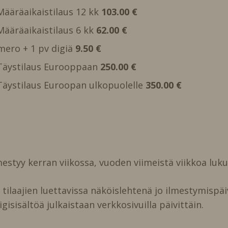
 Määräaikaistilaus 12 kk
103.00 €
 Määräaikaistilaus 6 kk
62.00 €
mero + 1 pv digiä
9.50 €
, Täystilaus Eurooppaan
250.00 €
, Täystilaus Euroopan ulkopuolelle
350.00 €
estyy kerran viikossa, vuoden viimeistä viikkoa luk
ilaajien luettavissa näköislehtenä jo ilmestymispäi
igisisältöä julkaistaan verkkosivuilla päivittäin.