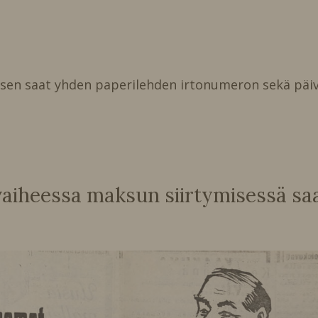
isen saat yhden paperilehden irtonumeron sekä päiv
heessa maksun siirtymisessä saat