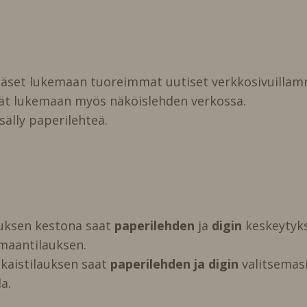
pääset lukemaan tuoreimmat uutiset verkkosivuillam
vät lukemaan myös näköislehden verkossa.
isälly paperilehteä.
auksen kestona saat
paperilehden
ja
digin
keskeytyks
maantilauksen.
kaistilauksen saat
paperilehden ja digin
valitsemasi 
a.