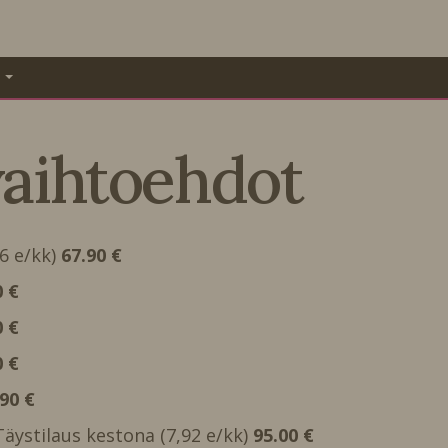
A
vaihtoehdot
66 e/kk)
67.90 €
0 €
0 €
0 €
.90 €
 Täystilaus kestona (7,92 e/kk)
95.00 €