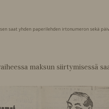
isen saat yhden paperilehden irtonumeron sekä päiv
heessa maksun siirtymisessä saat