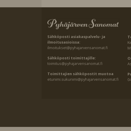
Sähköposti asiakaspalvelu- ja
T
ilmoitusasioissa:
K
ilmoitukset@pyhajarvensanomat.fi
Ma
Sähköposti toimittajille:
O
toimitus@pyhajarvensanomat.fi
A
Toimittajien sähköpostit muotoa
P
etunimi.sukunimi@pyhajarvensanomat.fi
0