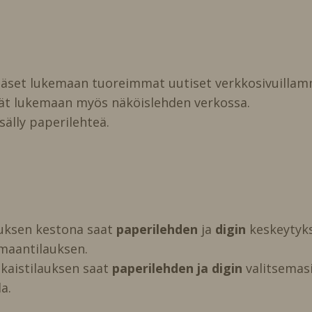
pääset lukemaan tuoreimmat uutiset verkkosivuillam
vät lukemaan myös näköislehden verkossa.
isälly paperilehteä.
auksen kestona saat
paperilehden
ja
digin
keskeytyks
maantilauksen.
kaistilauksen saat
paperilehden ja digin
valitsemasi 
a.