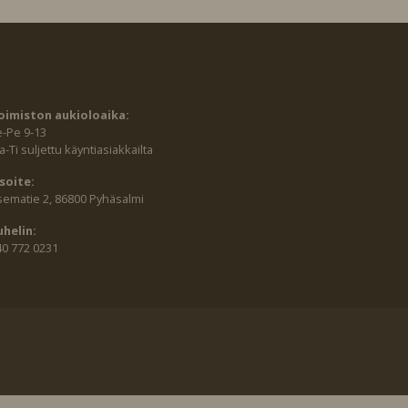
oimiston aukioloaika:
e-Pe 9-13
-Ti suljettu käyntiasiakkailta
soite:
sematie 2, 86800 Pyhäsalmi
uhelin:
40 772 0231