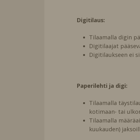
Digitilaus:
Tilaamalla digin 
Digitilaajat pääse
Digitilaukseen ei s
Paperilehti ja digi:
Tilaamalla täystil
kotimaan- tai ulko
Tilaamalla määräai
kuukauden) jaksoill