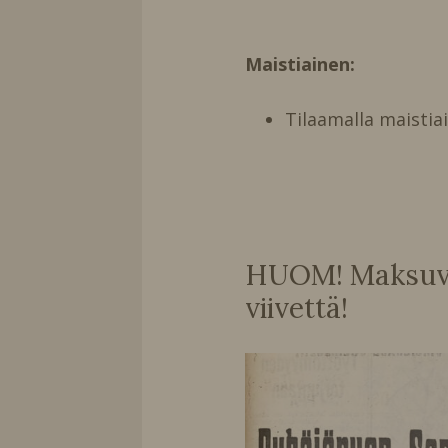
Maistiainen:
Tilaamalla maistia
HUOM! Maksuvai
viivettä!