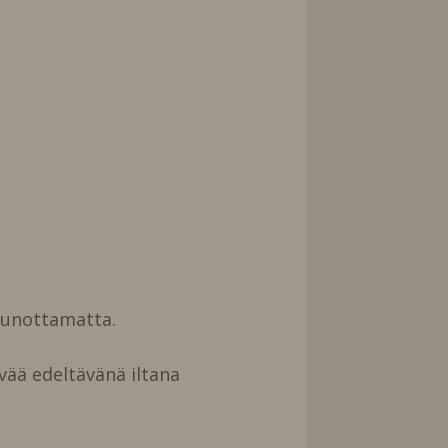
uunottamatta.
vää edeltävänä iltana