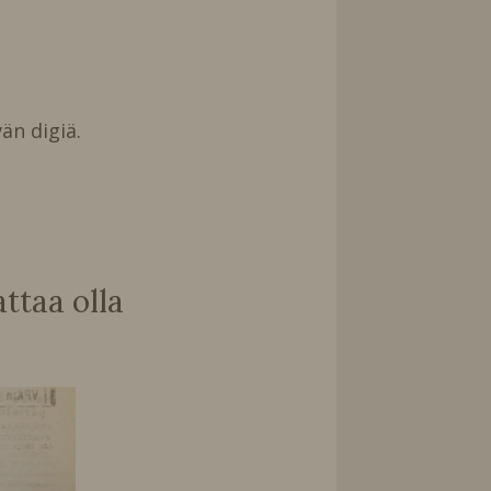
än digiä.
taa olla