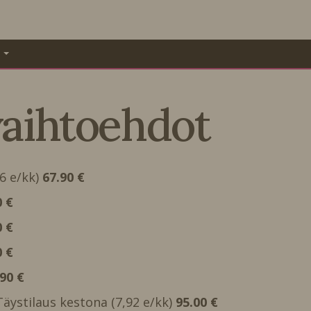
A
vaihtoehdot
66 e/kk)
67.90 €
0 €
0 €
0 €
.90 €
 Täystilaus kestona (7,92 e/kk)
95.00 €