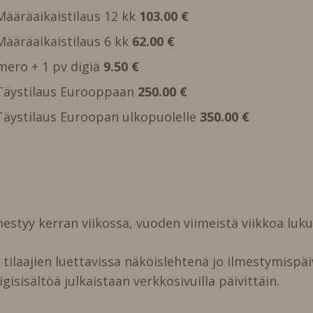
 Määräaikaistilaus 12 kk
103.00 €
 Määräaikaistilaus 6 kk
62.00 €
mero + 1 pv digiä
9.50 €
, Täystilaus Eurooppaan
250.00 €
, Täystilaus Euroopan ulkopuolelle
350.00 €
estyy kerran viikossa, vuoden viimeistä viikkoa luk
ilaajien luettavissa näköislehtenä jo ilmestymispäi
igisisältöä julkaistaan verkkosivuilla päivittäin.