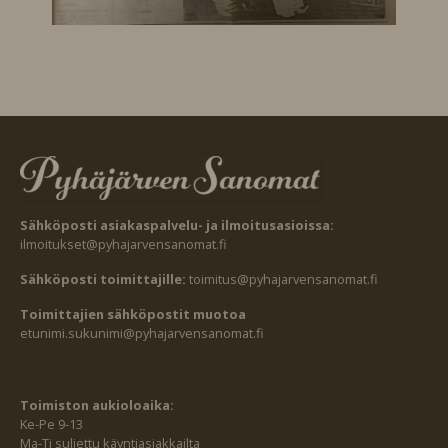
Sähköposti asiakaspalvelu- ja ilmoitusasioissa:
ilmoitukset@pyhajarvensanomat.fi
Sähköposti toimittajille:
toimitus@pyhajarvensanomat.fi
Toimittajien sähköpostit muotoa
etunimi.sukunimi@pyhajarvensanomat.fi
Toimiston aukioloaika:
Ke-Pe 9-13
Ma-Ti suljettu käyntiasiakkailta