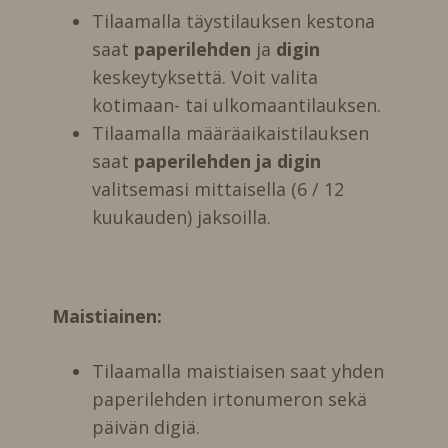
Tilaamalla täystilauksen kestona
saat
paperilehden
ja
digin
keskeytyksettä. Voit valita
kotimaan- tai ulkomaantilauksen.
Tilaamalla määräaikaistilauksen
saat
paperilehden ja digin
valitsemasi mittaisella (6 / 12
kuukauden) jaksoilla.
Maistiainen:
Tilaamalla maistiaisen saat yhden
paperilehden irtonumeron sekä
päivän digiä.