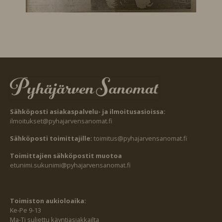
Sähköposti asiakaspalvelu- ja ilmoitusasioissa:
ilmoitukset@pyhajarvensanomat.fi
Sähköposti toimittajille:
toimitus@pyhajarvensanomat.fi
Toimittajien sähköpostit muotoa
etunimi.sukunimi@pyhajarvensanomat.fi
Toimiston aukioloaika:
Ke-Pe 9-13
Ma-Ti suljettu käyntiasiakkailta