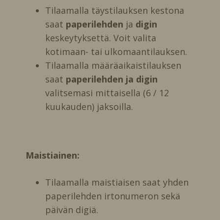
Tilaamalla täystilauksen kestona
saat
paperilehden
ja
digin
keskeytyksettä. Voit valita
kotimaan- tai ulkomaantilauksen.
Tilaamalla määräaikaistilauksen
saat
paperilehden ja digin
valitsemasi mittaisella (6 / 12
kuukauden) jaksoilla.
Maistiainen:
Tilaamalla maistiaisen saat yhden
paperilehden irtonumeron sekä
päivän digiä.