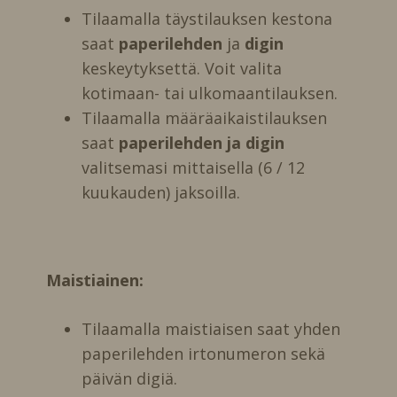
Tilaamalla täystilauksen kestona
saat
paperilehden
ja
digin
keskeytyksettä. Voit valita
kotimaan- tai ulkomaantilauksen.
Tilaamalla määräaikaistilauksen
saat
paperilehden ja digin
valitsemasi mittaisella (6 / 12
kuukauden) jaksoilla.
Maistiainen:
Tilaamalla maistiaisen saat yhden
paperilehden irtonumeron sekä
päivän digiä.