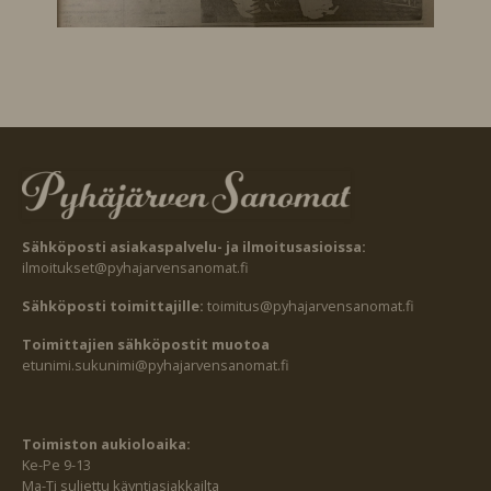
Sähköposti asiakaspalvelu- ja ilmoitusasioissa:
ilmoitukset@pyhajarvensanomat.fi
Sähköposti toimittajille:
toimitus@pyhajarvensanomat.fi
Toimittajien sähköpostit muotoa
etunimi.sukunimi@pyhajarvensanomat.fi
Toimiston aukioloaika:
Ke-Pe 9-13
Ma-Ti suljettu käyntiasiakkailta