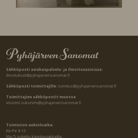
Sähköposti asiakaspalvelu- ja ilmoitusasioissa:
ilmoitukset@pyhajarvensanomat.fi
Sähköposti toimittajille:
toimitus@pyhajarvensanomat.fi
Toimittajien sähköpostit muotoa
etunimi.sukunimi@pyhajarvensanomat.fi
Toimiston aukioloaika:
Ke-Pe 9-13
Ma-Ti suljettu käyntiasiakkailta