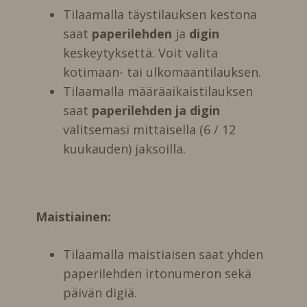
Tilaamalla täystilauksen kestona
saat
paperilehden
ja
digin
keskeytyksettä. Voit valita
kotimaan- tai ulkomaantilauksen.
Tilaamalla määräaikaistilauksen
saat
paperilehden ja digin
valitsemasi mittaisella (6 / 12
kuukauden) jaksoilla.
Maistiainen:
Tilaamalla maistiaisen saat yhden
paperilehden irtonumeron sekä
päivän digiä.