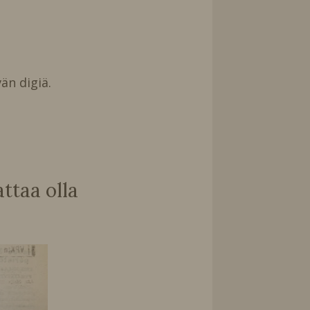
än digiä.
taa olla