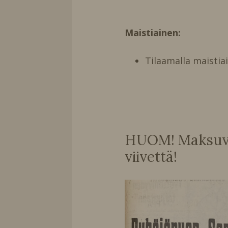
Maistiainen:
Tilaamalla maistia
HUOM! Maksuvai
viivettä!