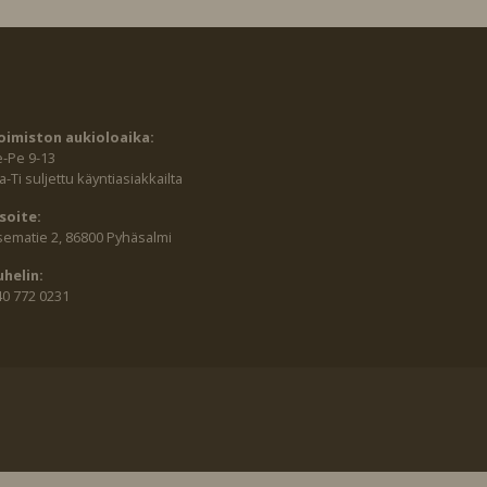
oimiston aukioloaika:
e-Pe 9-13
-Ti suljettu käyntiasiakkailta
soite:
sematie 2, 86800 Pyhäsalmi
uhelin:
40 772 0231