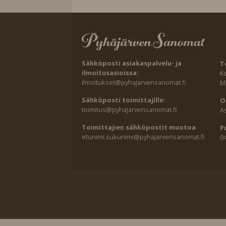
Sähköposti asiakaspalvelu- ja
T
ilmoitusasioissa:
K
ilmoitukset@pyhajarvensanomat.fi
Ma
Sähköposti toimittajille:
O
toimitus@pyhajarvensanomat.fi
A
Toimittajien sähköpostit muotoa
P
etunimi.sukunimi@pyhajarvensanomat.fi
0