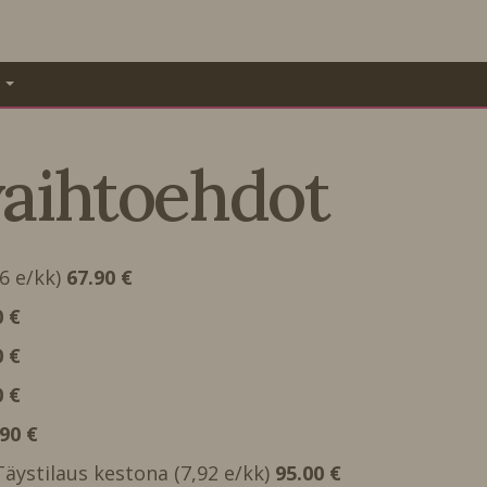
A
vaihtoehdot
66 e/kk)
67.90 €
0 €
0 €
0 €
.90 €
 Täystilaus kestona (7,92 e/kk)
95.00 €