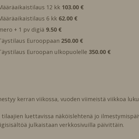
 Määräaikaistilaus 12 kk
103.00 €
 Määräaikaistilaus 6 kk
62.00 €
mero + 1 pv digiä
9.50 €
, Täystilaus Eurooppaan
250.00 €
, Täystilaus Euroopan ulkopuolelle
350.00 €
estyy kerran viikossa, vuoden viimeistä viikkoa luk
ilaajien luettavissa näköislehtenä jo ilmestymispäi
igisisältöä julkaistaan verkkosivuilla päivittäin.