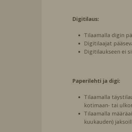
Digitilaus:
Tilaamalla digin 
Digitilaajat pääse
Digitilaukseen ei s
Paperilehti ja digi:
Tilaamalla täystil
kotimaan- tai ulko
Tilaamalla määräai
kuukauden) jaksoill