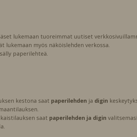
pääset lukemaan tuoreimmat uutiset verkkosivuillam
vät lukemaan myös näköislehden verkossa.
isälly paperilehteä.
auksen kestona saat
paperilehden
ja
digin
keskeytyks
maantilauksen.
kaistilauksen saat
paperilehden ja digin
valitsemasi 
a.