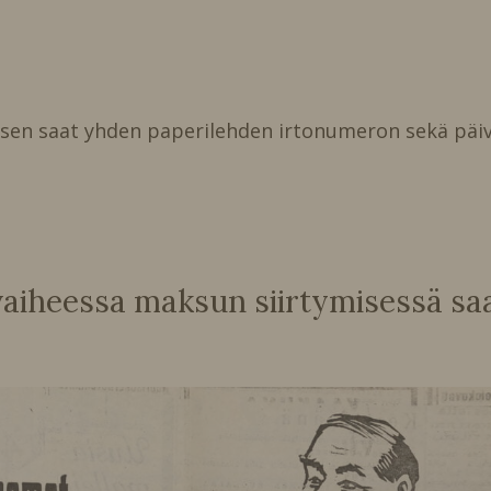
isen saat yhden paperilehden irtonumeron sekä päiv
heessa maksun siirtymisessä saat