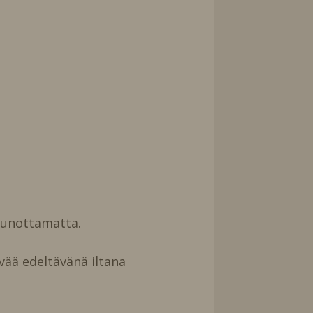
uunottamatta.
vää edeltävänä iltana