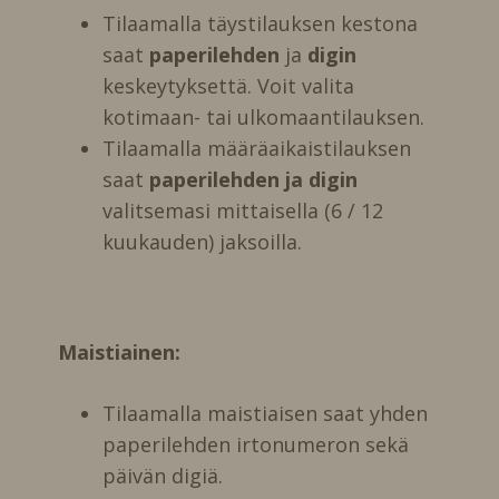
Tilaamalla täystilauksen kestona
saat
paperilehden
ja
digin
keskeytyksettä. Voit valita
kotimaan- tai ulkomaantilauksen.
Tilaamalla määräaikaistilauksen
saat
paperilehden ja digin
valitsemasi mittaisella (6 / 12
kuukauden) jaksoilla.
Maistiainen:
Tilaamalla maistiaisen saat yhden
paperilehden irtonumeron sekä
päivän digiä.