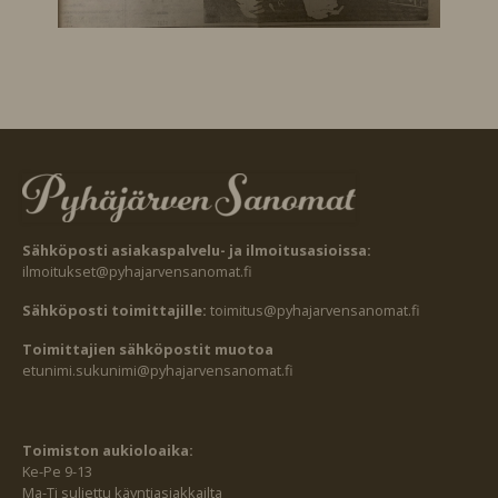
Sähköposti asiakaspalvelu- ja ilmoitusasioissa:
ilmoitukset@pyhajarvensanomat.fi
Sähköposti toimittajille:
toimitus@pyhajarvensanomat.fi
Toimittajien sähköpostit muotoa
etunimi.sukunimi@pyhajarvensanomat.fi
Toimiston aukioloaika:
Ke-Pe 9-13
Ma-Ti suljettu käyntiasiakkailta