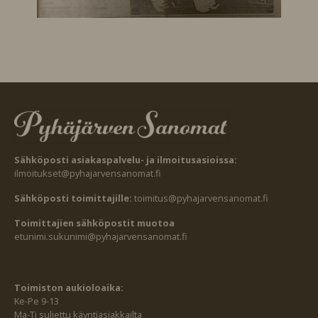
Sähköposti asiakaspalvelu- ja ilmoitusasioissa:
ilmoitukset@pyhajarvensanomat.fi
Sähköposti toimittajille:
toimitus@pyhajarvensanomat.fi
Toimittajien sähköpostit muotoa
etunimi.sukunimi@pyhajarvensanomat.fi
Toimiston aukioloaika:
Ke-Pe 9-13
Ma-Ti suljettu käyntiasiakkailta