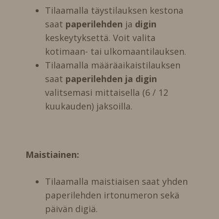
Tilaamalla täystilauksen kestona
saat
paperilehden
ja
digin
keskeytyksettä. Voit valita
kotimaan- tai ulkomaantilauksen.
Tilaamalla määräaikaistilauksen
saat
paperilehden ja digin
valitsemasi mittaisella (6 / 12
kuukauden) jaksoilla.
Maistiainen:
Tilaamalla maistiaisen saat yhden
paperilehden irtonumeron sekä
päivän digiä.