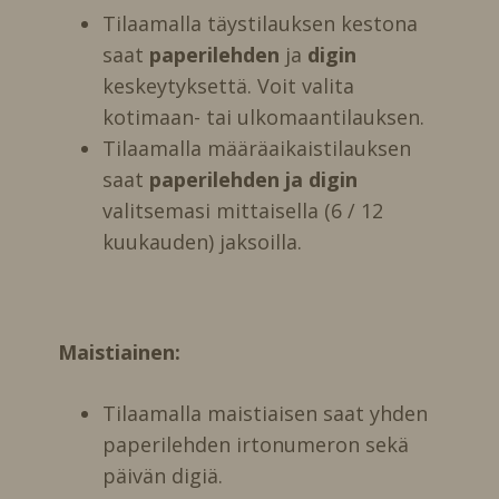
Tilaamalla täystilauksen kestona
saat
paperilehden
ja
digin
keskeytyksettä. Voit valita
kotimaan- tai ulkomaantilauksen.
Tilaamalla määräaikaistilauksen
saat
paperilehden ja digin
valitsemasi mittaisella (6 / 12
kuukauden) jaksoilla.
Maistiainen:
Tilaamalla maistiaisen saat yhden
paperilehden irtonumeron sekä
päivän digiä.