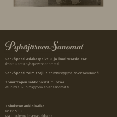
Sähköposti asiakaspalvelu- ja ilmoitusasioissa:
ilmoitukset@pyhajarvensanomat.fi
Sähköposti toimittajille:
toimitus@pyhajarvensanomat.fi
Toimittajien sähköpostit muotoa
etunimi.sukunimi@pyhajarvensanomat.fi
Toimiston aukioloaika:
Ke-Pe 9-13
Ma-Ti suljettu käyntiasiakkailta