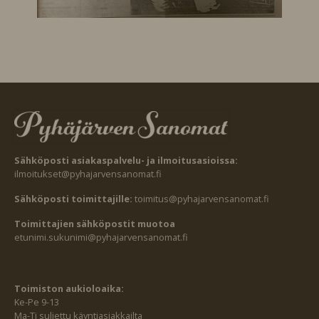
Sähköposti asiakaspalvelu- ja ilmoitusasioissa:
ilmoitukset@pyhajarvensanomat.fi
Sähköposti toimittajille:
toimitus@pyhajarvensanomat.fi
Toimittajien sähköpostit muotoa
etunimi.sukunimi@pyhajarvensanomat.fi
Toimiston aukioloaika:
Ke-Pe 9-13
Ma-Ti suljettu käyntiasiakkailta