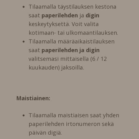
Tilaamalla täystilauksen kestona
saat
paperilehden
ja
digin
keskeytyksettä. Voit valita
kotimaan- tai ulkomaantilauksen.
Tilaamalla määräaikaistilauksen
saat
paperilehden ja digin
valitsemasi mittaisella (6 / 12
kuukauden) jaksoilla.
Maistiainen:
Tilaamalla maistiaisen saat yhden
paperilehden irtonumeron sekä
päivän digiä.