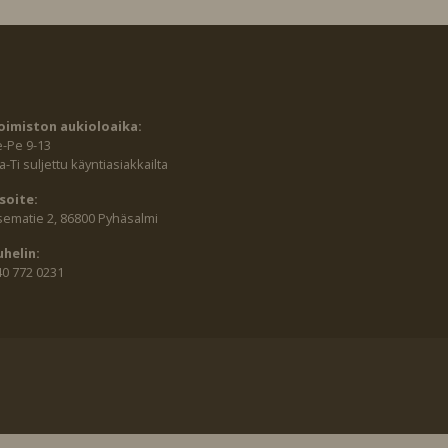
oimiston aukioloaika:
e-Pe 9-13
-Ti suljettu käyntiasiakkailta
soite:
sematie 2, 86800 Pyhäsalmi
uhelin:
40 772 0231