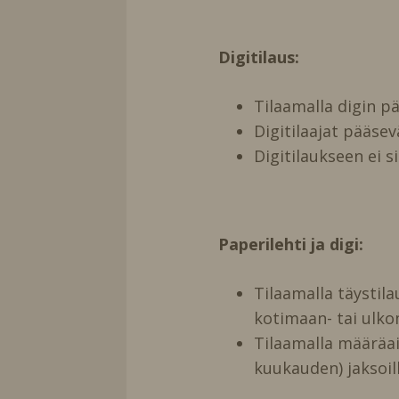
Digitilaus:
Tilaamalla digin 
Digitilaajat pääse
Digitilaukseen ei s
Paperilehti ja digi:
Tilaamalla täystil
kotimaan- tai ulko
Tilaamalla määräai
kuukauden) jaksoill