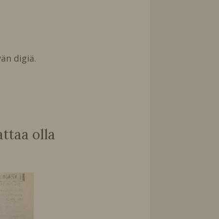
än digiä.
taa olla