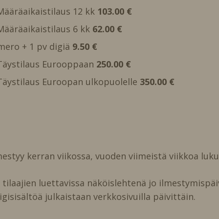
 Määräaikaistilaus 12 kk
103.00 €
 Määräaikaistilaus 6 kk
62.00 €
mero + 1 pv digiä
9.50 €
, Täystilaus Eurooppaan
250.00 €
, Täystilaus Euroopan ulkopuolelle
350.00 €
estyy kerran viikossa, vuoden viimeistä viikkoa luk
ilaajien luettavissa näköislehtenä jo ilmestymispäi
igisisältöä julkaistaan verkkosivuilla päivittäin.