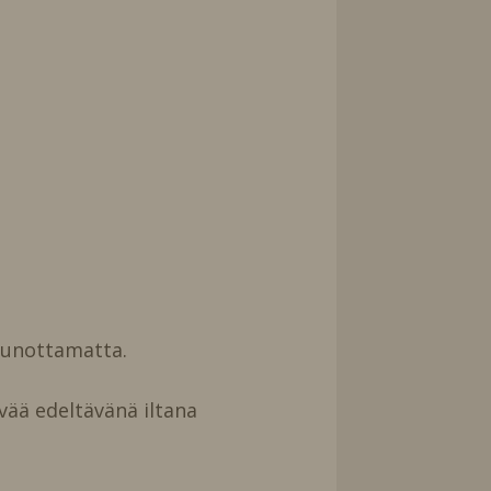
uunottamatta.
vää edeltävänä iltana