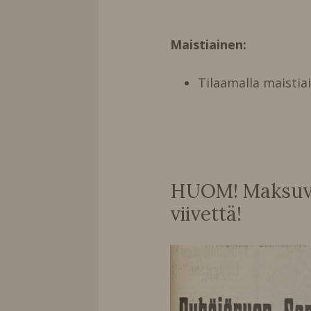
Maistiainen:
Tilaamalla maistia
HUOM! Maksuvai
viivettä!