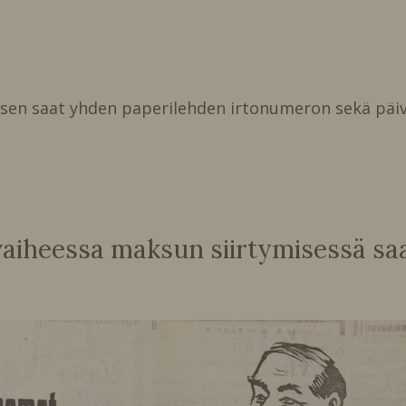
isen saat yhden paperilehden irtonumeron sekä päiv
heessa maksun siirtymisessä saat