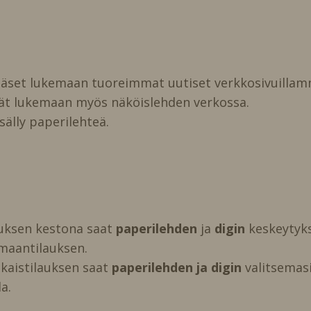
pääset lukemaan tuoreimmat uutiset verkkosivuillam
vät lukemaan myös näköislehden verkossa.
isälly paperilehteä.
auksen kestona saat
paperilehden
ja
digin
keskeytyks
maantilauksen.
kaistilauksen saat
paperilehden ja digin
valitsemasi 
a.