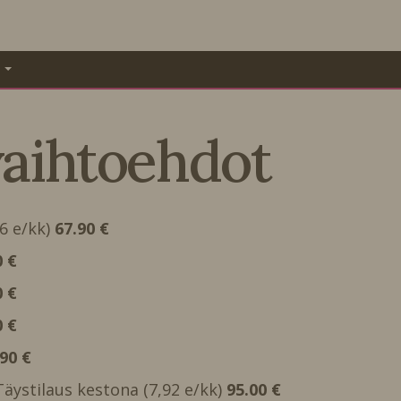
A
vaihtoehdot
66 e/kk)
67.90 €
0 €
0 €
0 €
.90 €
 Täystilaus kestona (7,92 e/kk)
95.00 €