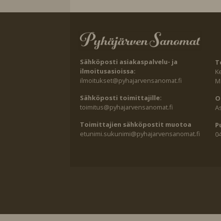
Sähköposti asiakaspalvelu- ja
T
ilmoitusasioissa:
K
ilmoitukset@pyhajarvensanomat.fi
Ma
Sähköposti toimittajille:
O
toimitus@pyhajarvensanomat.fi
A
Toimittajien sähköpostit muotoa
P
etunimi.sukunimi@pyhajarvensanomat.fi
0