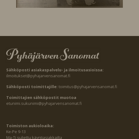
Sähköposti asiakaspalvelu- ja ilmoitusasioissa:
ilmoitukset@pyhajarvensanomat.fi
Sähköposti toimittajille:
toimitus@pyhajarvensanomat.fi
Toimittajien sähköpostit muotoa
etunimi.sukunimi@pyhajarvensanomat.fi
Toimiston aukioloaika:
Ke-Pe 9-13
Ma-Ti suljettu käyntiasiakkailta