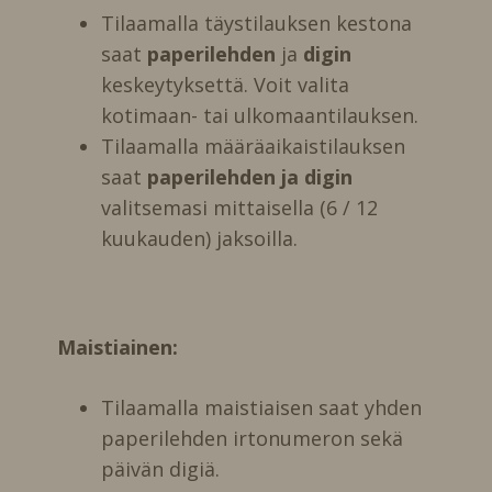
Tilaamalla täystilauksen kestona
saat
paperilehden
ja
digin
keskeytyksettä. Voit valita
kotimaan- tai ulkomaantilauksen.
Tilaamalla määräaikaistilauksen
saat
paperilehden ja digin
valitsemasi mittaisella (6 / 12
kuukauden) jaksoilla.
Maistiainen:
Tilaamalla maistiaisen saat yhden
paperilehden irtonumeron sekä
päivän digiä.