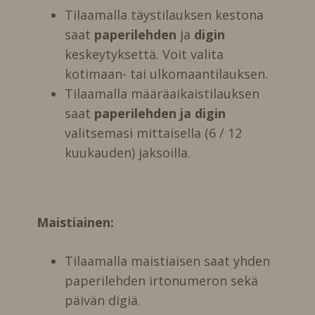
Tilaamalla täystilauksen kestona
saat
paperilehden
ja
digin
keskeytyksettä. Voit valita
kotimaan- tai ulkomaantilauksen.
Tilaamalla määräaikaistilauksen
saat
paperilehden ja digin
valitsemasi mittaisella (6 / 12
kuukauden) jaksoilla.
Maistiainen:
Tilaamalla maistiaisen saat yhden
paperilehden irtonumeron sekä
päivän digiä.