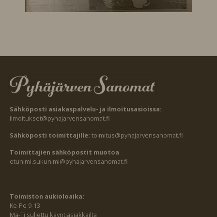
Sähköposti asiakaspalvelu- ja ilmoitusasioissa:
ilmoitukset@pyhajarvensanomat.fi
Sähköposti toimittajille:
toimitus@pyhajarvensanomat.fi
Toimittajien sähköpostit muotoa
etunimi.sukunimi@pyhajarvensanomat.fi
Toimiston aukioloaika:
Ke-Pe 9-13
Ma-Ti suljettu käyntiasiakkailta