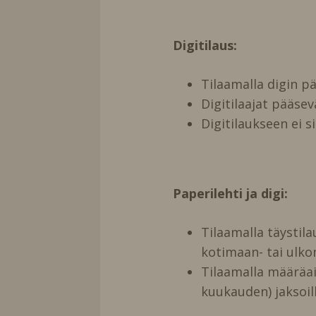
Digitilaus:
Tilaamalla digin 
Digitilaajat pääse
Digitilaukseen ei s
Paperilehti ja digi:
Tilaamalla täystil
kotimaan- tai ulko
Tilaamalla määräai
kuukauden) jaksoill