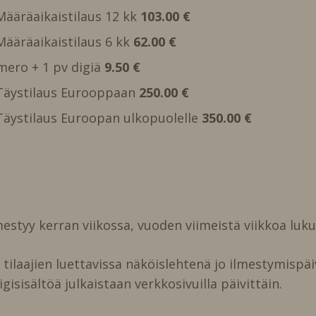
 Määräaikaistilaus 12 kk
103.00 €
 Määräaikaistilaus 6 kk
62.00 €
mero + 1 pv digiä
9.50 €
, Täystilaus Eurooppaan
250.00 €
, Täystilaus Euroopan ulkopuolelle
350.00 €
estyy kerran viikossa, vuoden viimeistä viikkoa luk
ilaajien luettavissa näköislehtenä jo ilmestymispäi
igisisältöä julkaistaan verkkosivuilla päivittäin.