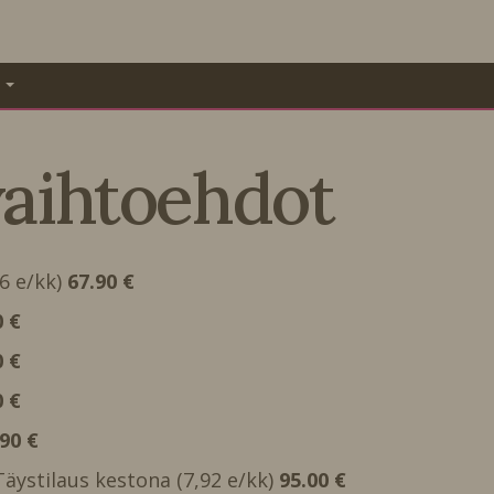
A
vaihtoehdot
66 e/kk)
67.90 €
0 €
0 €
0 €
.90 €
 Täystilaus kestona (7,92 e/kk)
95.00 €