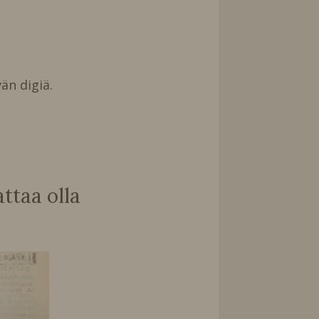
än digiä.
taa olla