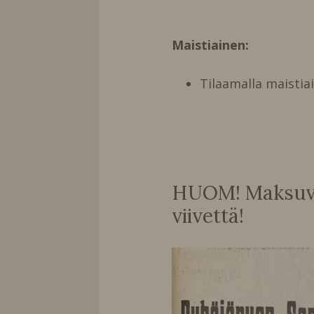
Maistiainen:
Tilaamalla maistia
HUOM! Maksuvai
viivettä!