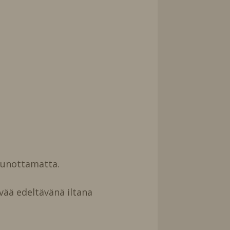
uunottamatta.
vää edeltävänä iltana