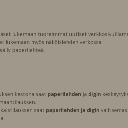
pääset lukemaan tuoreimmat uutiset verkkosivuillam
vät lukemaan myös näköislehden verkossa.
isälly paperilehteä.
auksen kestona saat
paperilehden
ja
digin
keskeytyks
maantilauksen.
kaistilauksen saat
paperilehden ja digin
valitsemasi 
a.