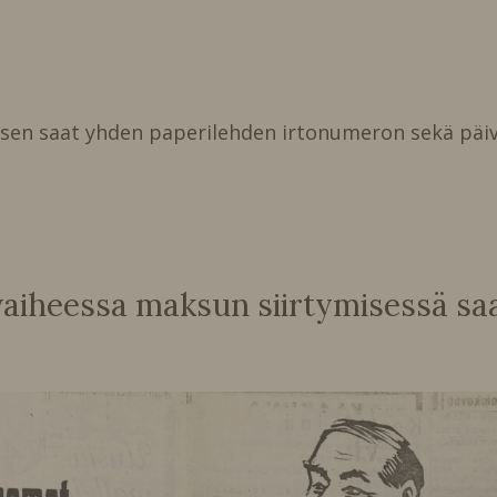
isen saat yhden paperilehden irtonumeron sekä päiv
heessa maksun siirtymisessä saat