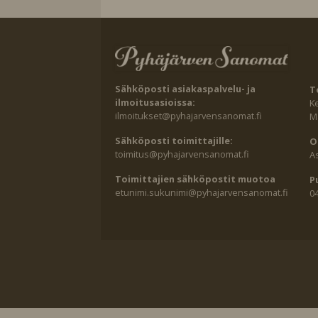
Sähköposti asiakaspalvelu- ja
T
ilmoitusasioissa:
K
ilmoitukset@pyhajarvensanomat.fi
Ma
Sähköposti toimittajille:
O
toimitus@pyhajarvensanomat.fi
A
Toimittajien sähköpostit muotoa
P
etunimi.sukunimi@pyhajarvensanomat.fi
0