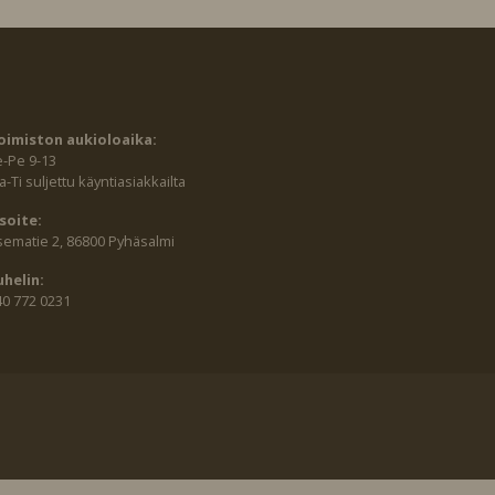
oimiston aukioloaika:
e-Pe 9-13
-Ti suljettu käyntiasiakkailta
soite:
sematie 2, 86800 Pyhäsalmi
uhelin:
40 772 0231