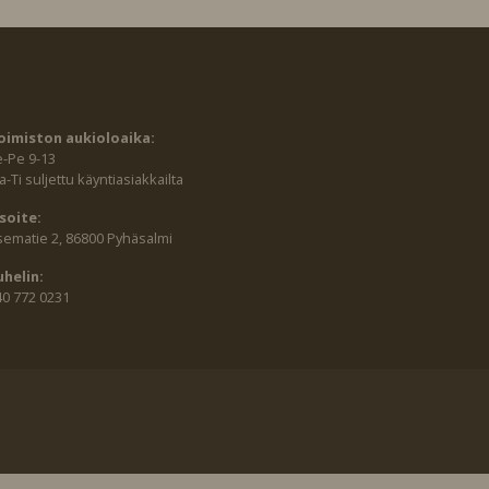
oimiston aukioloaika:
e-Pe 9-13
-Ti suljettu käyntiasiakkailta
soite:
sematie 2, 86800 Pyhäsalmi
uhelin:
40 772 0231