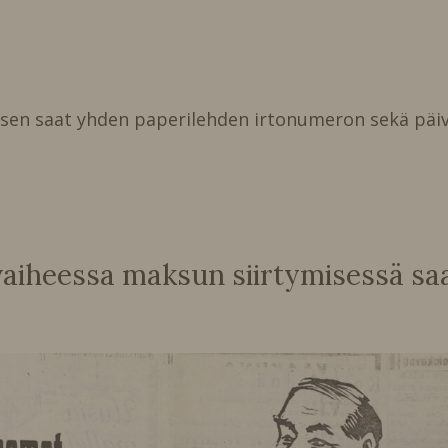
isen saat yhden paperilehden irtonumeron sekä päiv
heessa maksun siirtymisessä saat