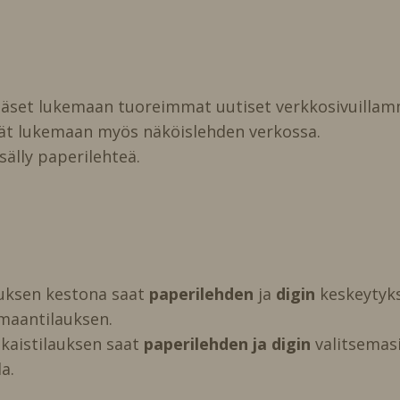
pääset lukemaan tuoreimmat uutiset verkkosivuillam
vät lukemaan myös näköislehden verkossa.
isälly paperilehteä.
auksen kestona saat
paperilehden
ja
digin
keskeytyks
maantilauksen.
kaistilauksen saat
paperilehden ja digin
valitsemasi 
a.