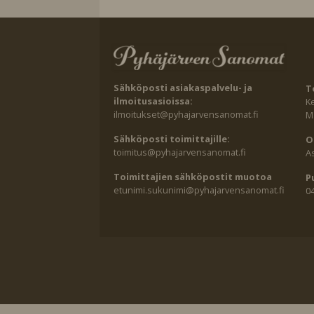
Sähköposti asiakaspalvelu- ja
T
ilmoitusasioissa:
K
ilmoitukset@pyhajarvensanomat.fi
Ma
Sähköposti toimittajille:
O
toimitus@pyhajarvensanomat.fi
A
Toimittajien sähköpostit muotoa
P
etunimi.sukunimi@pyhajarvensanomat.fi
0