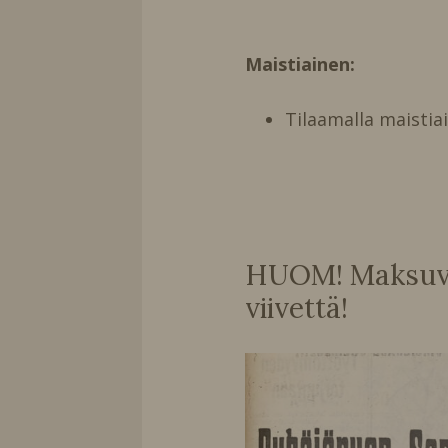
Maistiainen:
Tilaamalla maistia
HUOM! Maksuvai
viivettä!