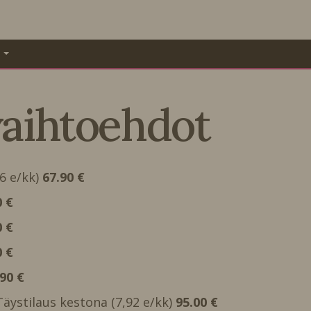
A
vaihtoehdot
66 e/kk)
67.90 €
0 €
0 €
0 €
.90 €
 Täystilaus kestona (7,92 e/kk)
95.00 €