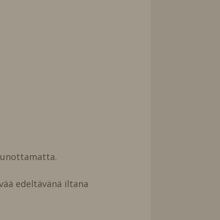
uunottamatta.
vää edeltävänä iltana