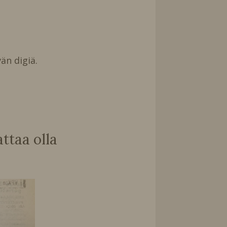
än digiä.
taa olla