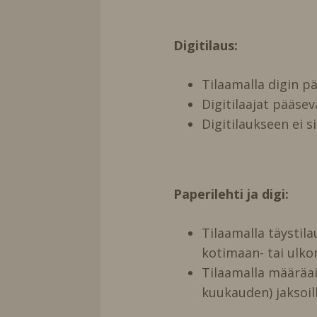
Digitilaus:
Tilaamalla digin 
Digitilaajat pääse
Digitilaukseen ei s
Paperilehti ja digi:
Tilaamalla täystil
kotimaan- tai ulko
Tilaamalla määräai
kuukauden) jaksoill