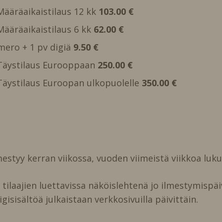
 Määräaikaistilaus 12 kk
103.00 €
 Määräaikaistilaus 6 kk
62.00 €
mero + 1 pv digiä
9.50 €
, Täystilaus Eurooppaan
250.00 €
, Täystilaus Euroopan ulkopuolelle
350.00 €
estyy kerran viikossa, vuoden viimeistä viikkoa luk
ilaajien luettavissa näköislehtenä jo ilmestymispäi
igisisältöä julkaistaan verkkosivuilla päivittäin.