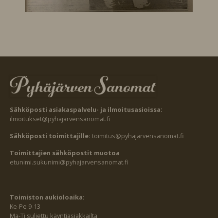
Sähköposti asiakaspalvelu- ja ilmoitusasioissa:
ilmoitukset@pyhajarvensanomat.fi
Sähköposti toimittajille:
toimitus@pyhajarvensanomat.fi
Toimittajien sähköpostit muotoa
etunimi.sukunimi@pyhajarvensanomat.fi
Toimiston aukioloaika:
Ke-Pe 9-13
Ma-Ti suljettu käyntiasiakkailta