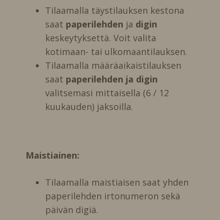
Tilaamalla täystilauksen kestona
saat
paperilehden
ja
digin
keskeytyksettä. Voit valita
kotimaan- tai ulkomaantilauksen.
Tilaamalla määräaikaistilauksen
saat
paperilehden ja digin
valitsemasi mittaisella (6 / 12
kuukauden) jaksoilla.
Maistiainen:
Tilaamalla maistiaisen saat yhden
paperilehden irtonumeron sekä
päivän digiä.