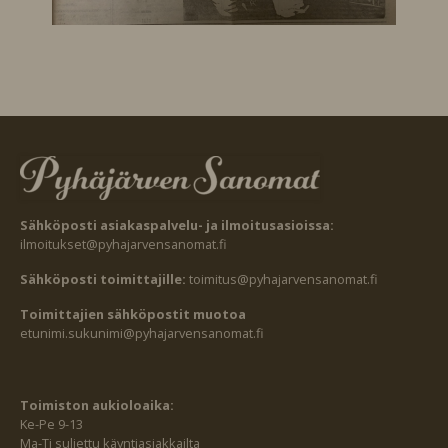
Sähköposti asiakaspalvelu- ja ilmoitusasioissa:
ilmoitukset@pyhajarvensanomat.fi
Sähköposti toimittajille:
toimitus@pyhajarvensanomat.fi
Toimittajien sähköpostit muotoa
etunimi.sukunimi@pyhajarvensanomat.fi
Toimiston aukioloaika:
Ke-Pe 9-13
Ma-Ti suljettu käyntiasiakkailta