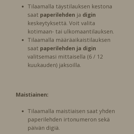
Tilaamalla täystilauksen kestona
saat
paperilehden
ja
digin
keskeytyksettä. Voit valita
kotimaan- tai ulkomaantilauksen.
Tilaamalla määräaikaistilauksen
saat
paperilehden ja digin
valitsemasi mittaisella (6 / 12
kuukauden) jaksoilla.
Maistiainen:
Tilaamalla maistiaisen saat yhden
paperilehden irtonumeron sekä
päivän digiä.