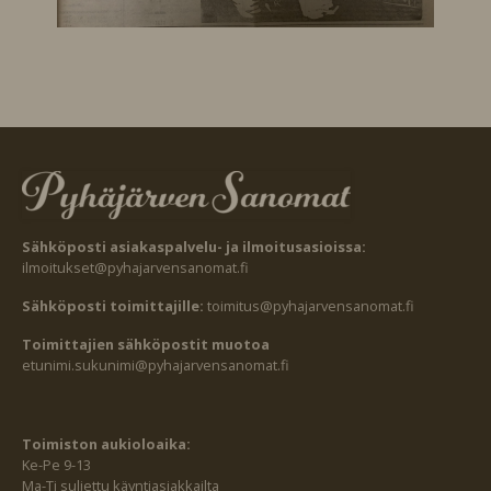
Sähköposti asiakaspalvelu- ja ilmoitusasioissa:
ilmoitukset@pyhajarvensanomat.fi
Sähköposti toimittajille:
toimitus@pyhajarvensanomat.fi
Toimittajien sähköpostit muotoa
etunimi.sukunimi@pyhajarvensanomat.fi
Toimiston aukioloaika:
Ke-Pe 9-13
Ma-Ti suljettu käyntiasiakkailta