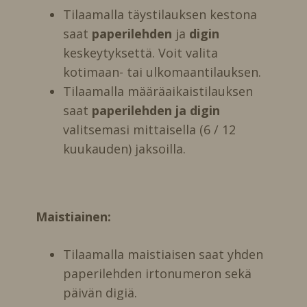
Tilaamalla täystilauksen kestona
saat
paperilehden
ja
digin
keskeytyksettä. Voit valita
kotimaan- tai ulkomaantilauksen.
Tilaamalla määräaikaistilauksen
saat
paperilehden ja digin
valitsemasi mittaisella (6 / 12
kuukauden) jaksoilla.
Maistiainen:
Tilaamalla maistiaisen saat yhden
paperilehden irtonumeron sekä
päivän digiä.