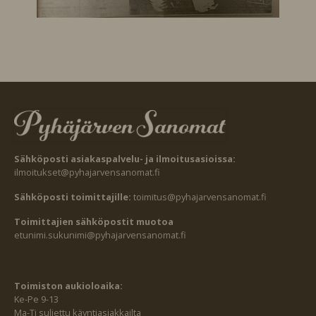
Sähköposti asiakaspalvelu- ja ilmoitusasioissa:
ilmoitukset@pyhajarvensanomat.fi
Sähköposti toimittajille:
toimitus@pyhajarvensanomat.fi
Toimittajien sähköpostit muotoa
etunimi.sukunimi@pyhajarvensanomat.fi
Toimiston aukioloaika:
Ke-Pe 9-13
Ma-Ti suljettu käyntiasiakkailta