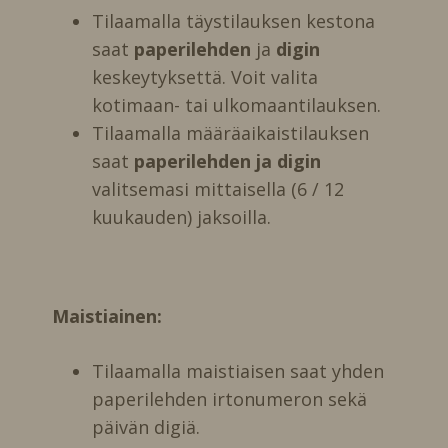
Tilaamalla täystilauksen kestona
saat
paperilehden
ja
digin
keskeytyksettä. Voit valita
kotimaan- tai ulkomaantilauksen.
Tilaamalla määräaikaistilauksen
saat
paperilehden ja digin
valitsemasi mittaisella (6 / 12
kuukauden) jaksoilla.
Maistiainen:
Tilaamalla maistiaisen saat yhden
paperilehden irtonumeron sekä
päivän digiä.