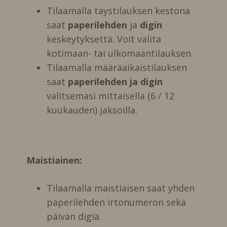
Tilaamalla täystilauksen kestona
saat
paperilehden
ja
digin
keskeytyksettä. Voit valita
kotimaan- tai ulkomaantilauksen.
Tilaamalla määräaikaistilauksen
saat
paperilehden ja digin
valitsemasi mittaisella (6 / 12
kuukauden) jaksoilla.
Maistiainen:
Tilaamalla maistiaisen saat yhden
paperilehden irtonumeron sekä
päivän digiä.