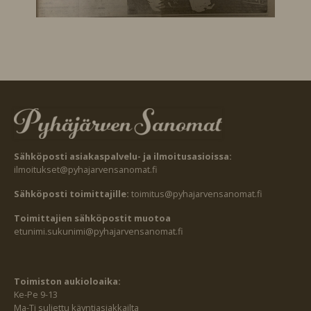
Sähköposti asiakaspalvelu- ja ilmoitusasioissa:
ilmoitukset@pyhajarvensanomat.fi
Sähköposti toimittajille:
toimitus@pyhajarvensanomat.fi
Toimittajien sähköpostit muotoa
etunimi.sukunimi@pyhajarvensanomat.fi
Toimiston aukioloaika:
Ke-Pe 9-13
Ma-Ti suljettu käyntiasiakkailta