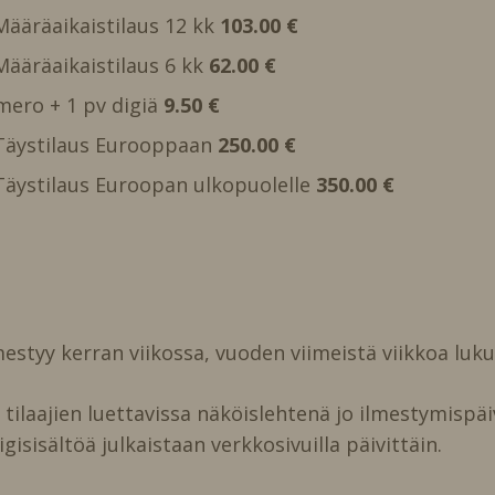
 Määräaikaistilaus 12 kk
103.00 €
 Määräaikaistilaus 6 kk
62.00 €
mero + 1 pv digiä
9.50 €
, Täystilaus Eurooppaan
250.00 €
, Täystilaus Euroopan ulkopuolelle
350.00 €
estyy kerran viikossa, vuoden viimeistä viikkoa luk
ilaajien luettavissa näköislehtenä jo ilmestymispäi
igisisältöä julkaistaan verkkosivuilla päivittäin.