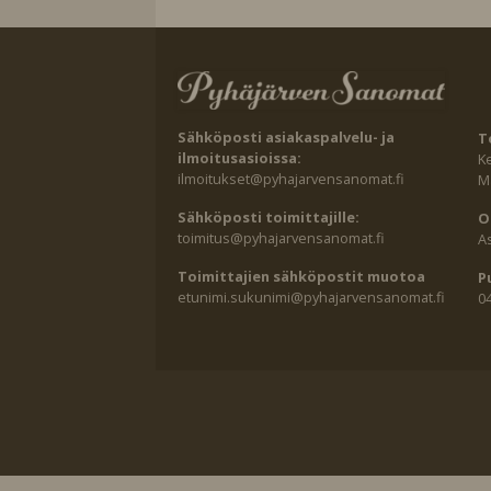
Sähköposti asiakaspalvelu- ja
T
ilmoitusasioissa:
K
ilmoitukset@pyhajarvensanomat.fi
Ma
Sähköposti toimittajille:
O
toimitus@pyhajarvensanomat.fi
A
Toimittajien sähköpostit muotoa
P
etunimi.sukunimi@pyhajarvensanomat.fi
0