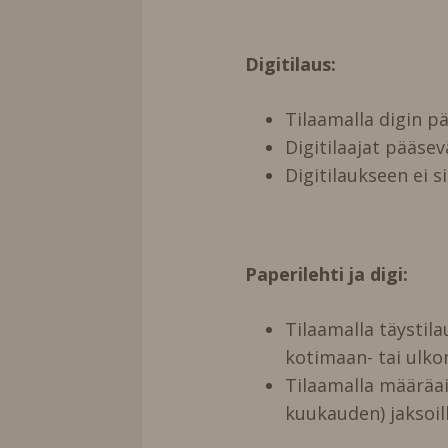
Digitilaus:
Tilaamalla digin 
Digitilaajat pääse
Digitilaukseen ei s
Paperilehti ja digi:
Tilaamalla täystil
kotimaan- tai ulko
Tilaamalla määräai
kuukauden) jaksoill