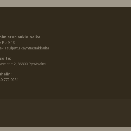
oimiston aukioloaika:
e-Pe 9-13
-Ti suljettu käyntiasiakkailta
soite:
sematie 2, 86800 Pyhäsalmi
uhelin:
40 772 0231