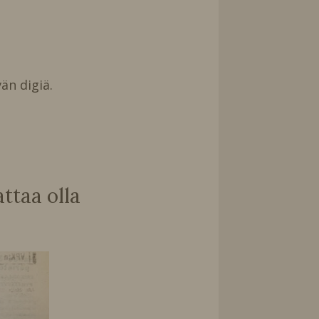
än digiä.
taa olla