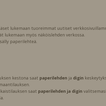
pääset lukemaan tuoreimmat uutiset verkkosivuillam
vät lukemaan myös näköislehden verkossa.
isälly paperilehteä.
auksen kestona saat
paperilehden
ja
digin
keskeytyks
maantilauksen.
kaistilauksen saat
paperilehden ja digin
valitsemasi 
a.