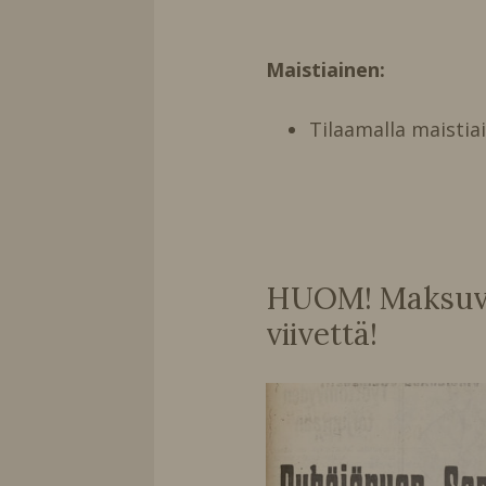
Maistiainen:
Tilaamalla maistia
HUOM! Maksuvai
viivettä!