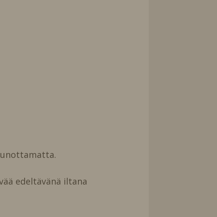
uunottamatta.
vää edeltävänä iltana