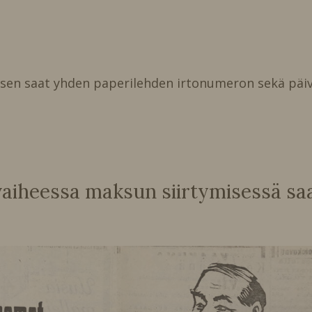
isen saat yhden paperilehden irtonumeron sekä päiv
heessa maksun siirtymisessä saat