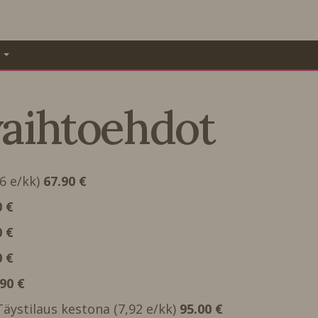
A
vaihtoehdot
66 e/kk)
67.90 €
0 €
0 €
0 €
.90 €
 Täystilaus kestona (7,92 e/kk)
95.00 €