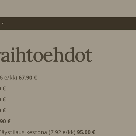
A
vaihtoehdot
66 e/kk)
67.90 €
0 €
0 €
0 €
.90 €
 Täystilaus kestona (7,92 e/kk)
95.00 €