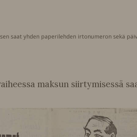
isen saat yhden paperilehden irtonumeron sekä päiv
heessa maksun siirtymisessä saat