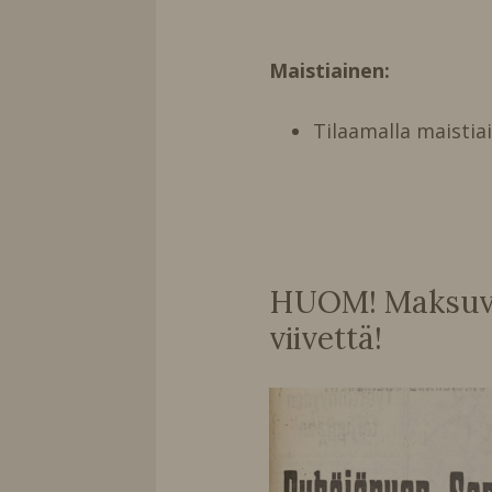
Maistiainen:
Tilaamalla maistia
HUOM! Maksuvai
viivettä!