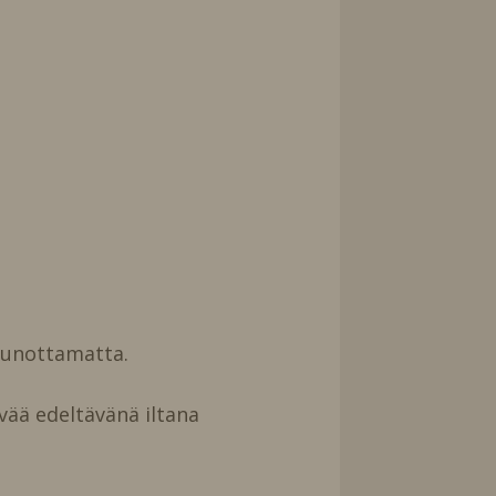
uunottamatta.
vää edeltävänä iltana