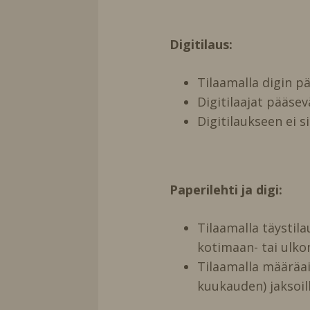
Digitilaus:
Tilaamalla digin 
Digitilaajat pääse
Digitilaukseen ei s
Paperilehti ja digi:
Tilaamalla täystil
kotimaan- tai ulko
Tilaamalla määräai
kuukauden) jaksoill