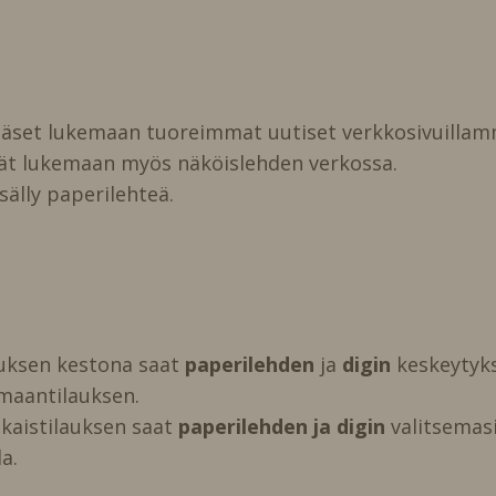
pääset lukemaan tuoreimmat uutiset verkkosivuillam
vät lukemaan myös näköislehden verkossa.
isälly paperilehteä.
auksen kestona saat
paperilehden
ja
digin
keskeytyks
maantilauksen.
kaistilauksen saat
paperilehden ja digin
valitsemasi 
a.