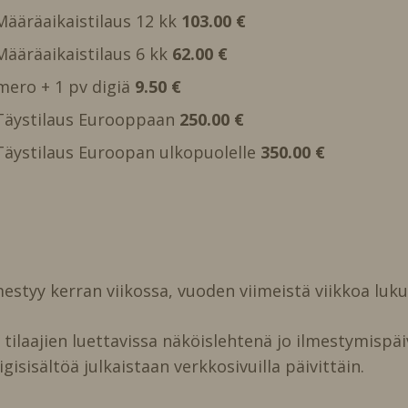
 Määräaikaistilaus 12 kk
103.00 €
 Määräaikaistilaus 6 kk
62.00 €
mero + 1 pv digiä
9.50 €
, Täystilaus Eurooppaan
250.00 €
, Täystilaus Euroopan ulkopuolelle
350.00 €
estyy kerran viikossa, vuoden viimeistä viikkoa luk
ilaajien luettavissa näköislehtenä jo ilmestymispäi
igisisältöä julkaistaan verkkosivuilla päivittäin.