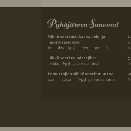
Sähköposti asiakaspalvelu- ja
T
ilmoitusasioissa:
K
ilmoitukset@pyhajarvensanomat.fi
Ma
Sähköposti toimittajille:
O
toimitus@pyhajarvensanomat.fi
A
Toimittajien sähköpostit muotoa
P
etunimi.sukunimi@pyhajarvensanomat.fi
0