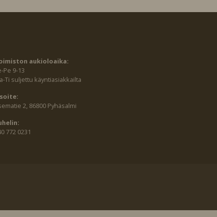
oimiston aukioloaika:
e-Pe 9-13
-Ti suljettu käyntiasiakkailta
soite:
sematie 2, 86800 Pyhäsalmi
uhelin:
40 772 0231