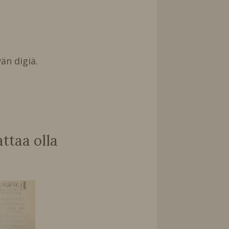
än digiä.
taa olla