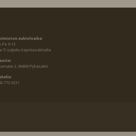
oimiston aukioloaika:
e-Pe 9-13
-Ti suljettu käyntiasiakkailta
soite:
sematie 2, 86800 Pyhäsalmi
uhelin:
40 772 0231