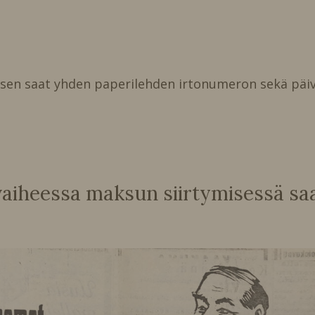
isen saat yhden paperilehden irtonumeron sekä päiv
heessa maksun siirtymisessä saat