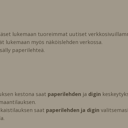
pääset lukemaan tuoreimmat uutiset verkkosivuillam
vät lukemaan myös näköislehden verkossa.
isälly paperilehteä.
auksen kestona saat
paperilehden
ja
digin
keskeytyks
maantilauksen.
kaistilauksen saat
paperilehden ja digin
valitsemasi 
a.