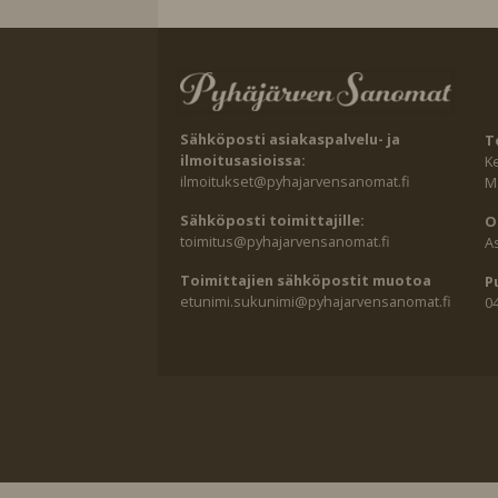
Sähköposti asiakaspalvelu- ja
T
ilmoitusasioissa:
K
ilmoitukset@pyhajarvensanomat.fi
Ma
Sähköposti toimittajille:
O
toimitus@pyhajarvensanomat.fi
A
Toimittajien sähköpostit muotoa
P
etunimi.sukunimi@pyhajarvensanomat.fi
0