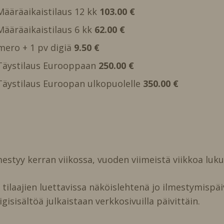
 Määräaikaistilaus 12 kk
103.00 €
 Määräaikaistilaus 6 kk
62.00 €
mero + 1 pv digiä
9.50 €
, Täystilaus Eurooppaan
250.00 €
, Täystilaus Euroopan ulkopuolelle
350.00 €
estyy kerran viikossa, vuoden viimeistä viikkoa luk
ilaajien luettavissa näköislehtenä jo ilmestymispäi
igisisältöä julkaistaan verkkosivuilla päivittäin.