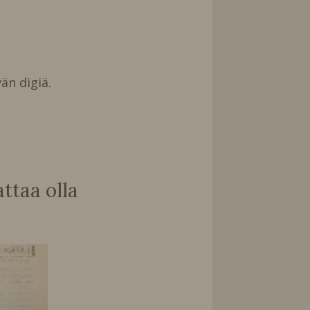
än digiä.
taa olla