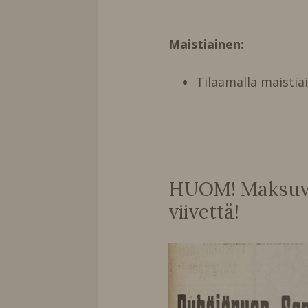
Maistiainen:
Tilaamalla maistia
HUOM! Maksuvai
viivettä!