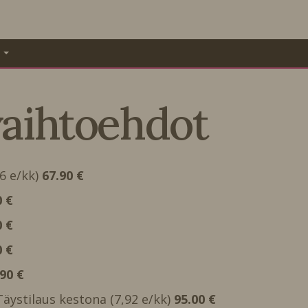
A
vaihtoehdot
66 e/kk)
67.90 €
0 €
0 €
0 €
.90 €
 Täystilaus kestona (7,92 e/kk)
95.00 €