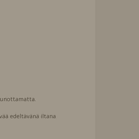
uunottamatta.
vää edeltävänä iltana