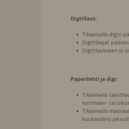
Digitilaus:
Tilaamalla digin 
Digitilaajat pääse
Digitilaukseen ei s
Paperilehti ja digi:
Tilaamalla täystil
kotimaan- tai ulko
Tilaamalla määräai
kuukauden) jaksoill