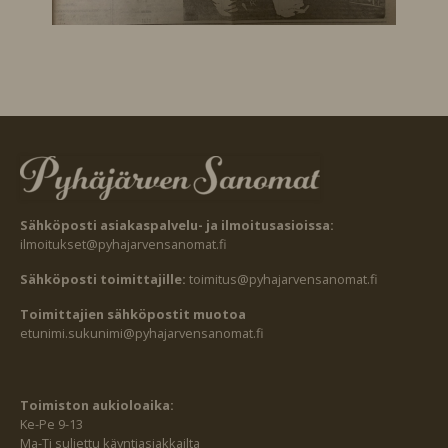
Sähköposti asiakaspalvelu- ja ilmoitusasioissa:
ilmoitukset@pyhajarvensanomat.fi
Sähköposti toimittajille:
toimitus@pyhajarvensanomat.fi
Toimittajien sähköpostit muotoa
etunimi.sukunimi@pyhajarvensanomat.fi
Toimiston aukioloaika:
Ke-Pe 9-13
Ma-Ti suljettu käyntiasiakkailta