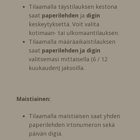
Tilaamalla täystilauksen kestona
saat
paperilehden
ja
digin
keskeytyksettä. Voit valita
kotimaan- tai ulkomaantilauksen.
Tilaamalla määräaikaistilauksen
saat
paperilehden ja digin
valitsemasi mittaisella (6 / 12
kuukauden) jaksoilla.
Maistiainen:
Tilaamalla maistiaisen saat yhden
paperilehden irtonumeron sekä
päivän digiä.