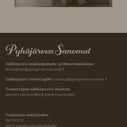
Sähköposti asiakaspalvelu- ja ilmoitusasioissa:
ilmoitukset@pyhajarvensanomat.fi
Sähköposti toimittajille:
toimitus@pyhajarvensanomat.fi
Toimittajien sähköpostit muotoa
etunimi.sukunimi@pyhajarvensanomat.fi
Toimiston aukioloaika:
Ke-Pe 9-13
Ma-Ti suljettu käyntiasiakkailta