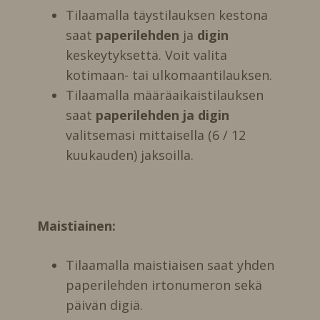
Tilaamalla täystilauksen kestona
saat
paperilehden
ja
digin
keskeytyksettä. Voit valita
kotimaan- tai ulkomaantilauksen.
Tilaamalla määräaikaistilauksen
saat
paperilehden ja digin
valitsemasi mittaisella (6 / 12
kuukauden) jaksoilla.
Maistiainen:
Tilaamalla maistiaisen saat yhden
paperilehden irtonumeron sekä
päivän digiä.