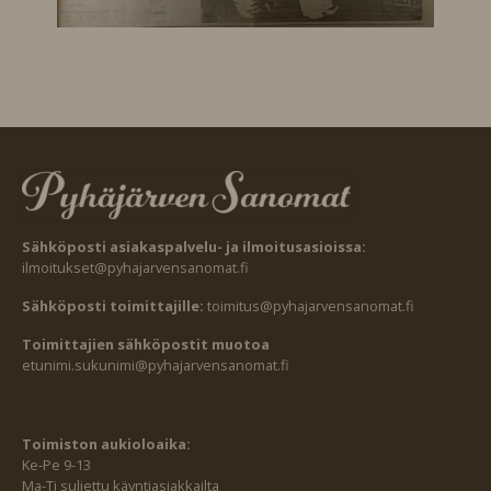
Sähköposti asiakaspalvelu- ja ilmoitusasioissa:
ilmoitukset@pyhajarvensanomat.fi
Sähköposti toimittajille:
toimitus@pyhajarvensanomat.fi
Toimittajien sähköpostit muotoa
etunimi.sukunimi@pyhajarvensanomat.fi
Toimiston aukioloaika:
Ke-Pe 9-13
Ma-Ti suljettu käyntiasiakkailta