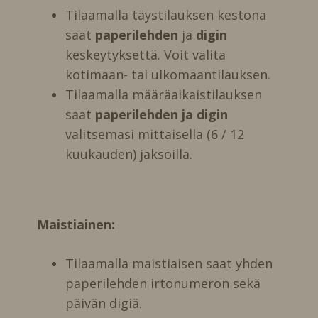
Tilaamalla täystilauksen kestona
saat
paperilehden
ja
digin
keskeytyksettä. Voit valita
kotimaan- tai ulkomaantilauksen.
Tilaamalla määräaikaistilauksen
saat
paperilehden ja digin
valitsemasi mittaisella (6 / 12
kuukauden) jaksoilla.
Maistiainen:
Tilaamalla maistiaisen saat yhden
paperilehden irtonumeron sekä
päivän digiä.