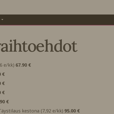
A
vaihtoehdot
66 e/kk)
67.90 €
0 €
0 €
0 €
.90 €
 Täystilaus kestona (7,92 e/kk)
95.00 €