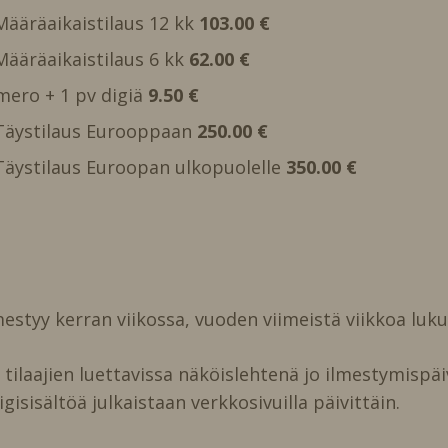
 Määräaikaistilaus 12 kk
103.00 €
 Määräaikaistilaus 6 kk
62.00 €
mero + 1 pv digiä
9.50 €
, Täystilaus Eurooppaan
250.00 €
, Täystilaus Euroopan ulkopuolelle
350.00 €
estyy kerran viikossa, vuoden viimeistä viikkoa luk
ilaajien luettavissa näköislehtenä jo ilmestymispäi
igisisältöä julkaistaan verkkosivuilla päivittäin.