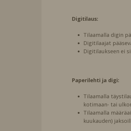
Digitilaus:
Tilaamalla digin 
Digitilaajat pääse
Digitilaukseen ei s
Paperilehti ja digi:
Tilaamalla täystil
kotimaan- tai ulko
Tilaamalla määräai
kuukauden) jaksoill