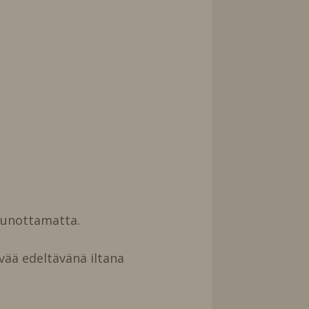
uunottamatta.
vää edeltävänä iltana