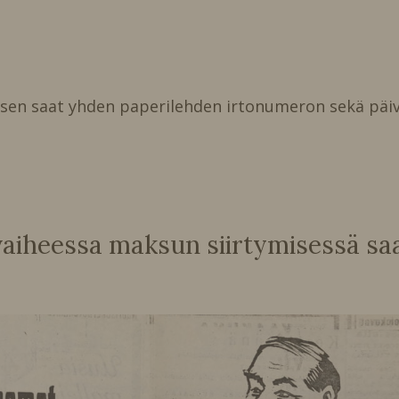
isen saat yhden paperilehden irtonumeron sekä päiv
heessa maksun siirtymisessä saat