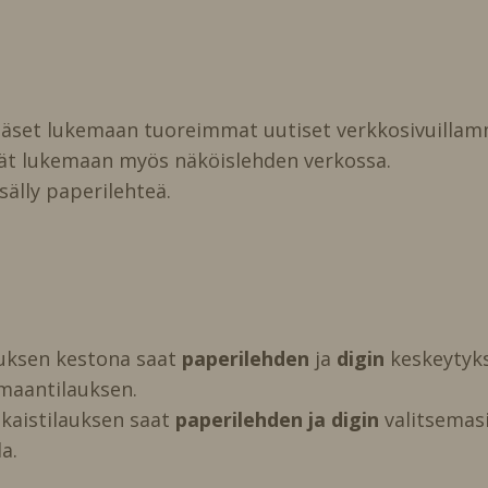
pääset lukemaan tuoreimmat uutiset verkkosivuillam
vät lukemaan myös näköislehden verkossa.
isälly paperilehteä.
auksen kestona saat
paperilehden
ja
digin
keskeytyks
maantilauksen.
kaistilauksen saat
paperilehden ja digin
valitsemasi 
a.