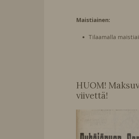
Maistiainen:
Tilaamalla maistia
HUOM! Maksuvai
viivettä!