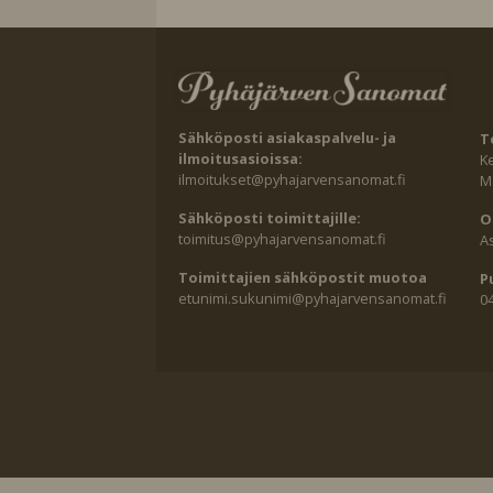
Sähköposti asiakaspalvelu- ja
T
ilmoitusasioissa:
K
ilmoitukset@pyhajarvensanomat.fi
Ma
Sähköposti toimittajille:
O
toimitus@pyhajarvensanomat.fi
A
Toimittajien sähköpostit muotoa
P
etunimi.sukunimi@pyhajarvensanomat.fi
0