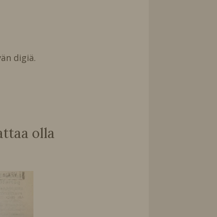
än digiä.
taa olla