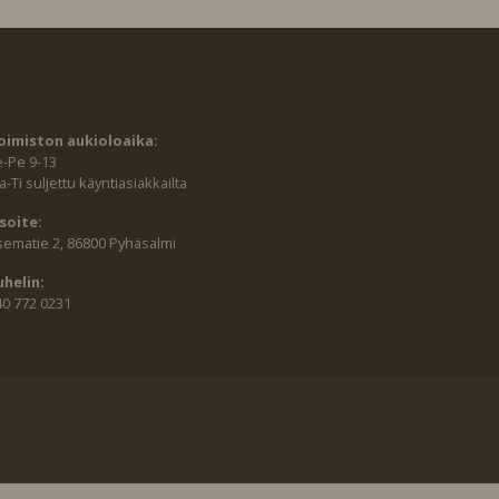
oimiston aukioloaika:
e-Pe 9-13
-Ti suljettu käyntiasiakkailta
soite:
sematie 2, 86800 Pyhäsalmi
uhelin:
40 772 0231