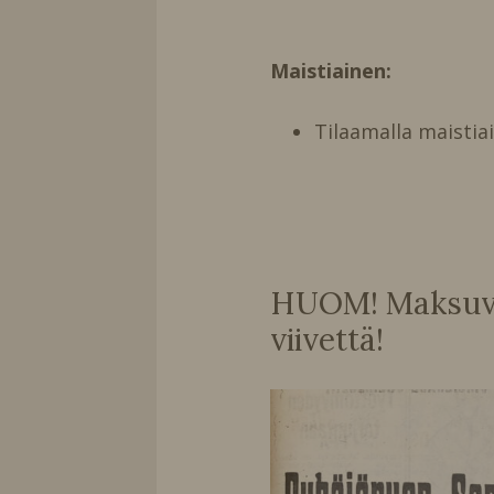
Maistiainen:
Tilaamalla maistia
HUOM! Maksuvai
viivettä!