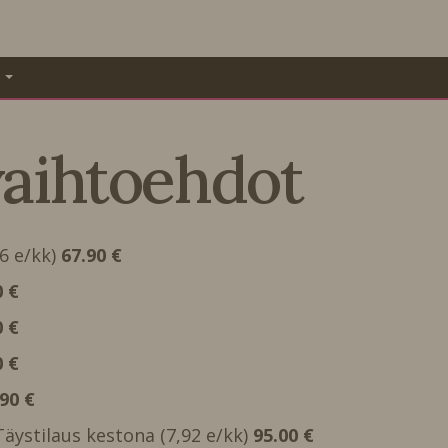
A
vaihtoehdot
66 e/kk)
67.90 €
0 €
0 €
0 €
.90 €
 Täystilaus kestona (7,92 e/kk)
95.00 €