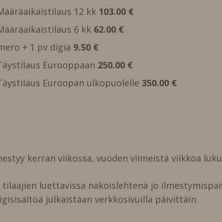
 Määräaikaistilaus 12 kk
103.00 €
 Määräaikaistilaus 6 kk
62.00 €
mero + 1 pv digiä
9.50 €
, Täystilaus Eurooppaan
250.00 €
, Täystilaus Euroopan ulkopuolelle
350.00 €
estyy kerran viikossa, vuoden viimeistä viikkoa luk
ilaajien luettavissa näköislehtenä jo ilmestymispäi
igisisältöä julkaistaan verkkosivuilla päivittäin.