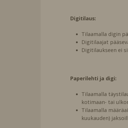
Digitilaus:
Tilaamalla digin 
Digitilaajat pääse
Digitilaukseen ei s
Paperilehti ja digi:
Tilaamalla täystil
kotimaan- tai ulko
Tilaamalla määräai
kuukauden) jaksoill