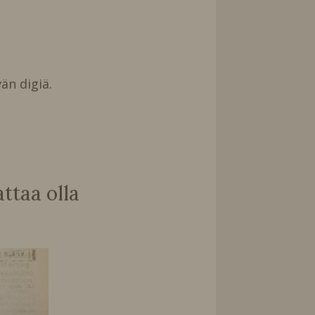
än digiä.
taa olla