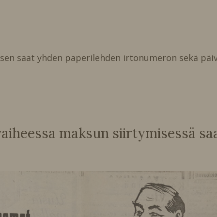
isen saat yhden paperilehden irtonumeron sekä päiv
heessa maksun siirtymisessä saat