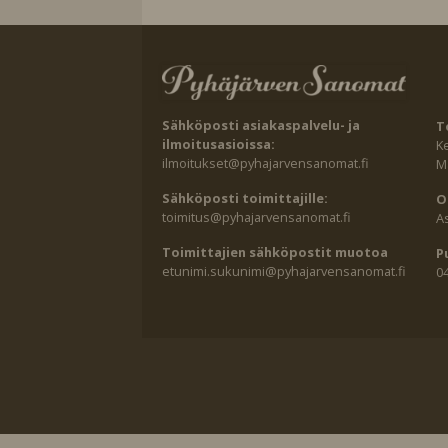
Sähköposti asiakaspalvelu- ja
T
ilmoitusasioissa:
K
ilmoitukset@pyhajarvensanomat.fi
Ma
Sähköposti toimittajille:
O
toimitus@pyhajarvensanomat.fi
A
Toimittajien sähköpostit muotoa
P
etunimi.sukunimi@pyhajarvensanomat.fi
0