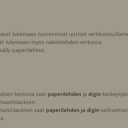
pääset lukemaan tuoreimmat uutiset verkkosivuillam
vät lukemaan myös näköislehden verkossa.
isälly paperilehteä.
auksen kestona saat
paperilehden
ja
digin
keskeytyks
maantilauksen.
kaistilauksen saat
paperilehden ja digin
valitsemasi 
a.