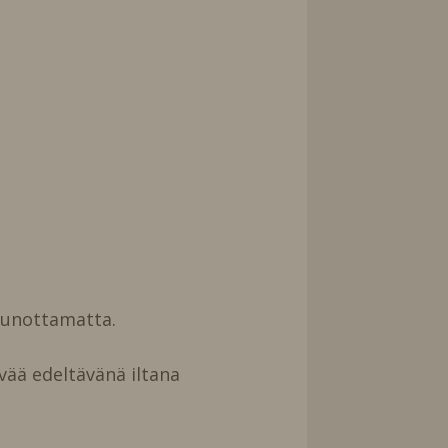
uunottamatta.
vää edeltävänä iltana