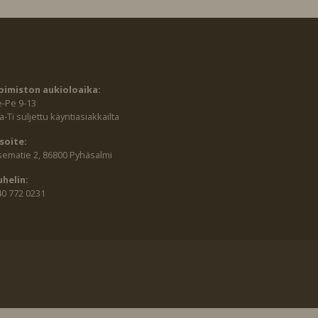
oimiston aukioloaika:
e-Pe 9-13
-Ti suljettu käyntiasiakkailta
soite:
sematie 2, 86800 Pyhäsalmi
uhelin:
40 772 0231