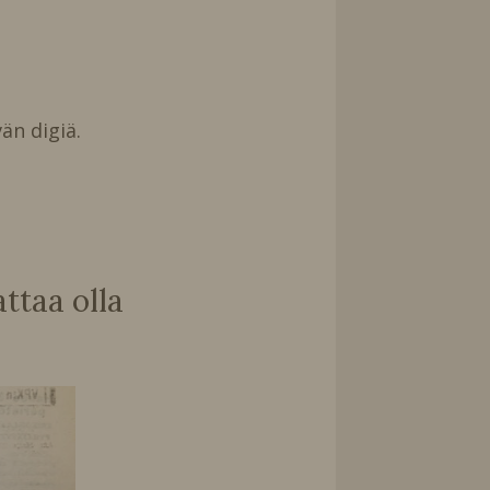
än digiä.
taa olla