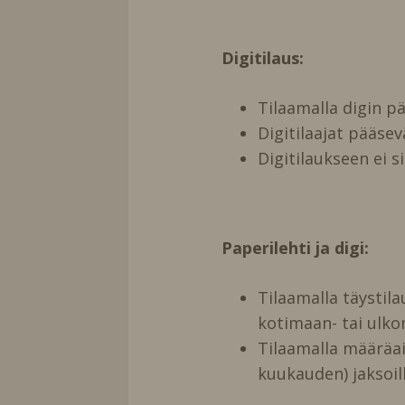
Digitilaus:
Tilaamalla digin 
Digitilaajat pääse
Digitilaukseen ei s
Paperilehti ja digi:
Tilaamalla täystil
kotimaan- tai ulko
Tilaamalla määräai
kuukauden) jaksoill