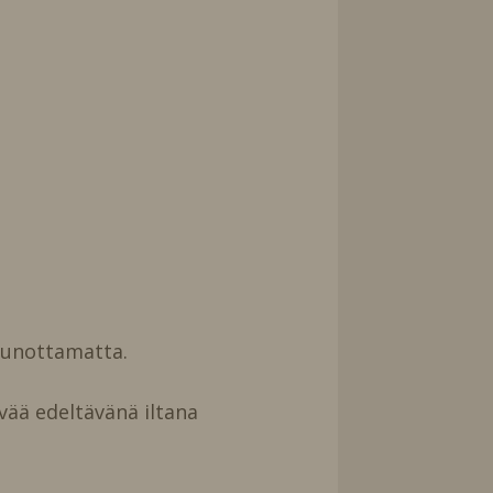
uunottamatta.
vää edeltävänä iltana