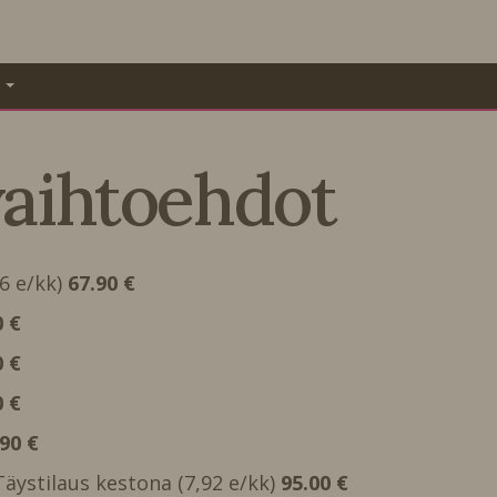
A
vaihtoehdot
66 e/kk)
67.90 €
0 €
0 €
0 €
.90 €
 Täystilaus kestona (7,92 e/kk)
95.00 €