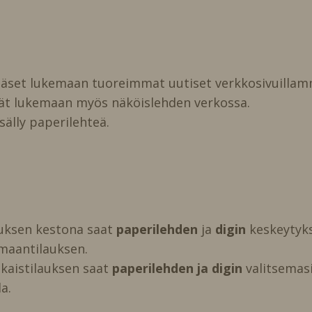
pääset lukemaan tuoreimmat uutiset verkkosivuillam
vät lukemaan myös näköislehden verkossa.
isälly paperilehteä.
auksen kestona saat
paperilehden
ja
digin
keskeytyks
maantilauksen.
kaistilauksen saat
paperilehden ja digin
valitsemasi 
a.