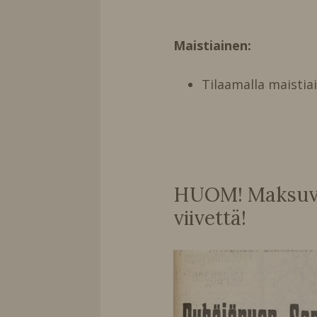
Maistiainen:
Tilaamalla maistia
HUOM! Maksuvai
viivettä!