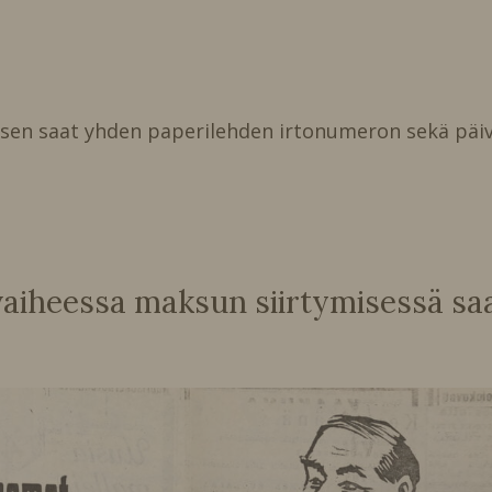
isen saat yhden paperilehden irtonumeron sekä päiv
heessa maksun siirtymisessä saat