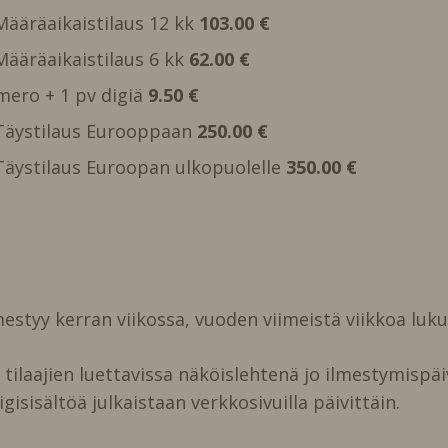
 Määräaikaistilaus 12 kk
103.00 €
 Määräaikaistilaus 6 kk
62.00 €
mero + 1 pv digiä
9.50 €
, Täystilaus Eurooppaan
250.00 €
, Täystilaus Euroopan ulkopuolelle
350.00 €
estyy kerran viikossa, vuoden viimeistä viikkoa luk
ilaajien luettavissa näköislehtenä jo ilmestymispäi
igisisältöä julkaistaan verkkosivuilla päivittäin.