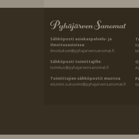
Sähköposti asiakaspalvelu- ja
T
ilmoitusasioissa:
K
ilmoitukset@pyhajarvensanomat.fi
Ma
Sähköposti toimittajille:
O
toimitus@pyhajarvensanomat.fi
A
Toimittajien sähköpostit muotoa
P
etunimi.sukunimi@pyhajarvensanomat.fi
0