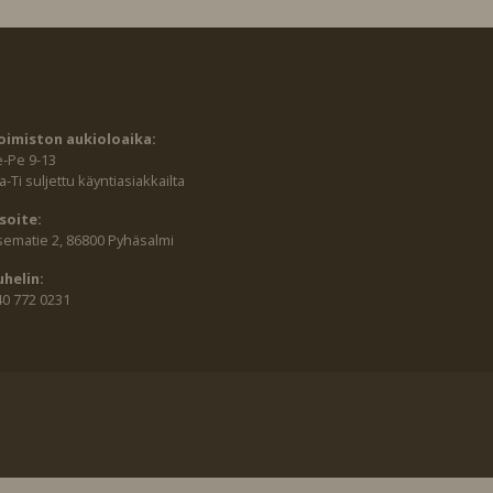
oimiston aukioloaika:
e-Pe 9-13
-Ti suljettu käyntiasiakkailta
soite:
sematie 2, 86800 Pyhäsalmi
uhelin:
40 772 0231