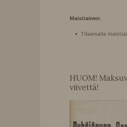
Maistiainen:
Tilaamalla maistia
HUOM! Maksuvai
viivettä!