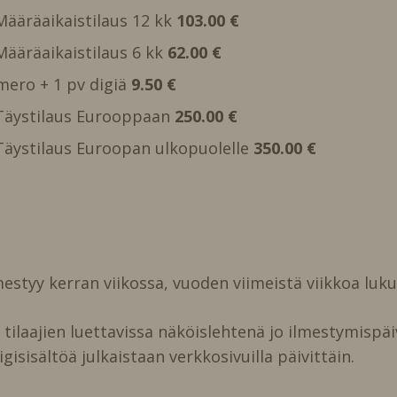
 Määräaikaistilaus 12 kk
103.00 €
 Määräaikaistilaus 6 kk
62.00 €
mero + 1 pv digiä
9.50 €
, Täystilaus Eurooppaan
250.00 €
, Täystilaus Euroopan ulkopuolelle
350.00 €
estyy kerran viikossa, vuoden viimeistä viikkoa luk
ilaajien luettavissa näköislehtenä jo ilmestymispäi
igisisältöä julkaistaan verkkosivuilla päivittäin.