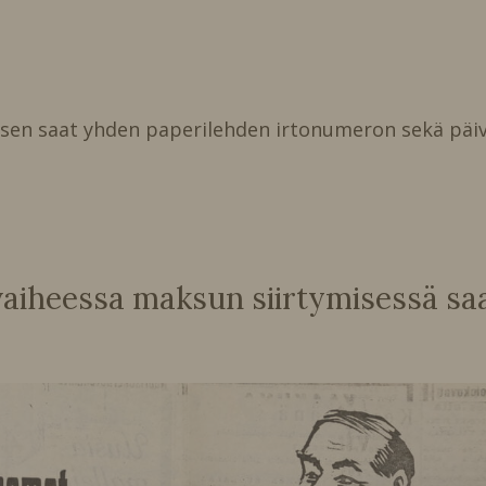
isen saat yhden paperilehden irtonumeron sekä päiv
heessa maksun siirtymisessä saat