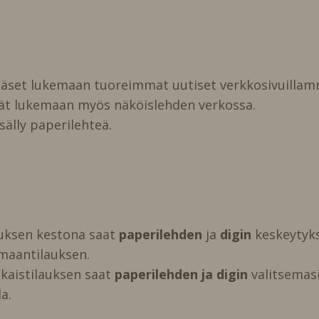
pääset lukemaan tuoreimmat uutiset verkkosivuillam
vät lukemaan myös näköislehden verkossa.
isälly paperilehteä.
auksen kestona saat
paperilehden
ja
digin
keskeytyks
maantilauksen.
kaistilauksen saat
paperilehden ja digin
valitsemasi 
a.