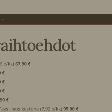
A
vaihtoehdot
66 e/kk)
67.90 €
0 €
0 €
0 €
.90 €
 Täystilaus kestona (7,92 e/kk)
95.00 €