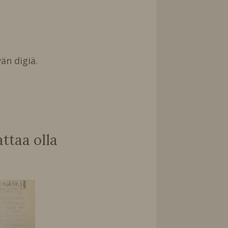
än digiä.
taa olla