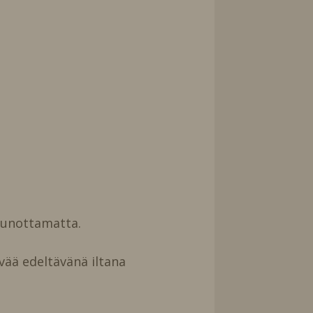
uunottamatta.
vää edeltävänä iltana