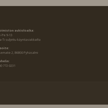
oimiston aukioloaika:
e-Pe 9-13
-Ti suljettu käyntiasiakkailta
soite:
sematie 2, 86800 Pyhäsalmi
uhelin:
40 772 0231