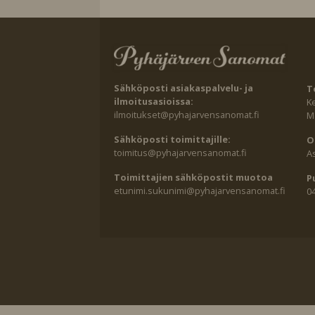
Sähköposti asiakaspalvelu- ja
T
ilmoitusasioissa:
K
ilmoitukset@pyhajarvensanomat.fi
Ma
Sähköposti toimittajille:
O
toimitus@pyhajarvensanomat.fi
A
Toimittajien sähköpostit muotoa
P
etunimi.sukunimi@pyhajarvensanomat.fi
0