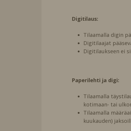
Digitilaus:
Tilaamalla digin 
Digitilaajat pääse
Digitilaukseen ei s
Paperilehti ja digi:
Tilaamalla täystil
kotimaan- tai ulko
Tilaamalla määräai
kuukauden) jaksoill