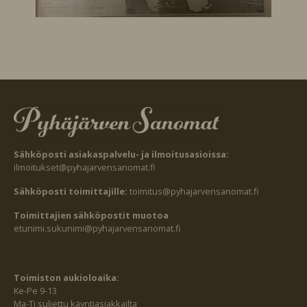
Sähköposti asiakaspalvelu- ja ilmoitusasioissa:
ilmoitukset@pyhajarvensanomat.fi
Sähköposti toimittajille:
toimitus@pyhajarvensanomat.fi
Toimittajien sähköpostit muotoa
etunimi.sukunimi@pyhajarvensanomat.fi
Toimiston aukioloaika:
Ke-Pe 9-13
Ma-Ti suljettu käyntiasiakkailta