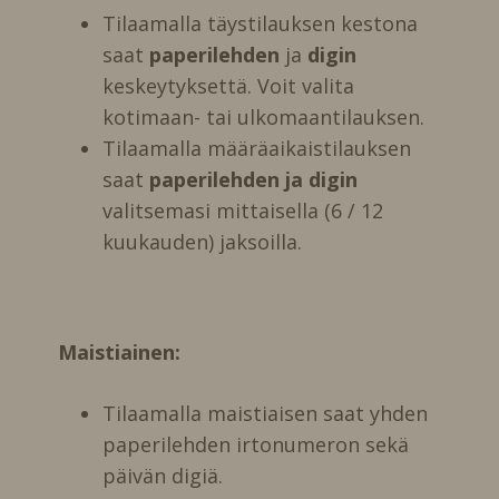
Tilaamalla täystilauksen kestona
saat
paperilehden
ja
digin
keskeytyksettä. Voit valita
kotimaan- tai ulkomaantilauksen.
Tilaamalla määräaikaistilauksen
saat
paperilehden ja digin
valitsemasi mittaisella (6 / 12
kuukauden) jaksoilla.
Maistiainen:
Tilaamalla maistiaisen saat yhden
paperilehden irtonumeron sekä
päivän digiä.