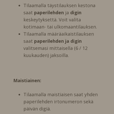
Tilaamalla täystilauksen kestona
saat
paperilehden
ja
digin
keskeytyksettä. Voit valita
kotimaan- tai ulkomaantilauksen.
Tilaamalla määräaikaistilauksen
saat
paperilehden ja digin
valitsemasi mittaisella (6 / 12
kuukauden) jaksoilla.
Maistiainen:
Tilaamalla maistiaisen saat yhden
paperilehden irtonumeron sekä
päivän digiä.