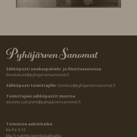
Sähköposti asiakaspalvelu- ja ilmoitusasioissa:
ilmoitukset@pyhajarvensanomat.fi
Sähköposti toimittajille:
toimitus@pyhajarvensanomat.fi
Toimittajien sähköpostit muotoa
etunimi.sukunimi@pyhajarvensanomat.fi
Toimiston aukioloaika:
Ke-Pe 9-13
Ma-Ti suljettu käyntiasiakkailta