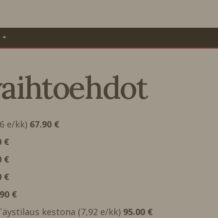
A
vaihtoehdot
66 e/kk)
67.90 €
0 €
0 €
0 €
.90 €
 Täystilaus kestona (7,92 e/kk)
95.00 €