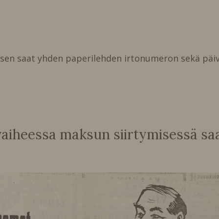
isen saat yhden paperilehden irtonumeron sekä päiv
heessa maksun siirtymisessä saat