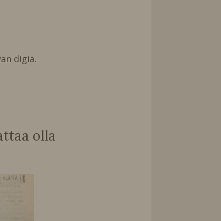
än digiä.
taa olla