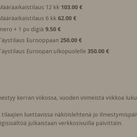
 Määräaikaistilaus 12 kk
103.00 €
 Määräaikaistilaus 6 kk
62.00 €
mero + 1 pv digiä
9.50 €
, Täystilaus Eurooppaan
250.00 €
, Täystilaus Euroopan ulkopuolelle
350.00 €
estyy kerran viikossa, vuoden viimeistä viikkoa luk
ilaajien luettavissa näköislehtenä jo ilmestymispäi
igisisältöä julkaistaan verkkosivuilla päivittäin.