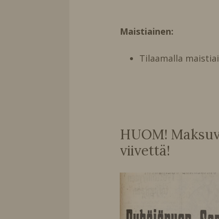
Maistiainen:
Tilaamalla maistia
HUOM! Maksuvai
viivettä!