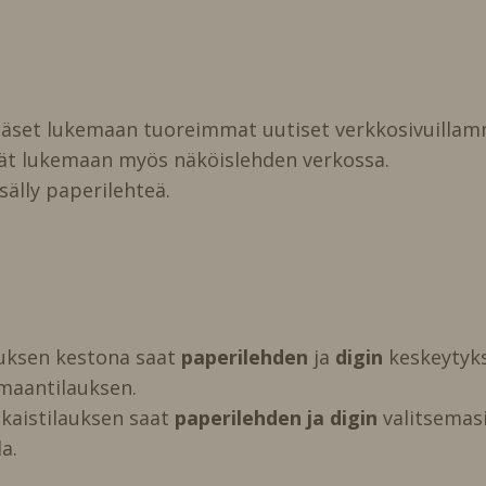
pääset lukemaan tuoreimmat uutiset verkkosivuillam
vät lukemaan myös näköislehden verkossa.
isälly paperilehteä.
auksen kestona saat
paperilehden
ja
digin
keskeytyks
maantilauksen.
kaistilauksen saat
paperilehden ja digin
valitsemasi 
a.