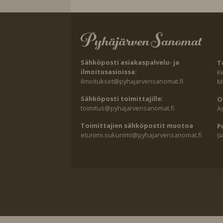
Sähköposti asiakaspalvelu- ja
T
ilmoitusasioissa:
K
ilmoitukset@pyhajarvensanomat.fi
Ma
Sähköposti toimittajille:
O
toimitus@pyhajarvensanomat.fi
A
Toimittajien sähköpostit muotoa
P
etunimi.sukunimi@pyhajarvensanomat.fi
0