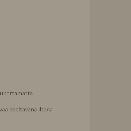
uunottamatta.
vää edeltävänä iltana