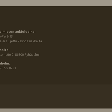
oimiston aukioloaika:
e-Pe 9-13
-Ti suljettu käyntiasiakkailta
soite:
sematie 2, 86800 Pyhäsalmi
uhelin:
40 772 0231