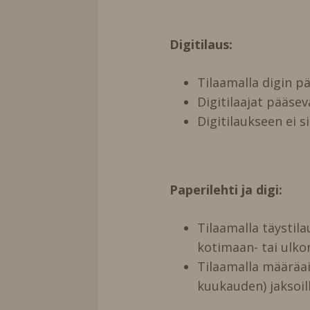
Digitilaus:
Tilaamalla digin 
Digitilaajat pääse
Digitilaukseen ei s
Paperilehti ja digi:
Tilaamalla täystil
kotimaan- tai ulko
Tilaamalla määräai
kuukauden) jaksoill