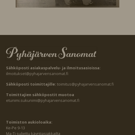
Sähköposti asiakaspalvelu- ja ilmoitusasioissa:
ilmoitukset@pyhajarvensanomat.fi
Sähköposti toimittajille:
toimitus@pyhajarvensanomat.fi
Toimittajien sähköpostit muotoa
etunimi.sukunimi@pyhajarvensanomat.fi
Toimiston aukioloaika:
Ke-Pe 9-13
Ma-Ti suljettu käyntiasiakkailta