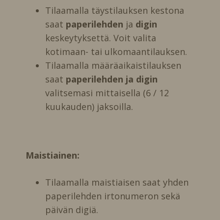
Tilaamalla täystilauksen kestona
saat
paperilehden
ja
digin
keskeytyksettä. Voit valita
kotimaan- tai ulkomaantilauksen.
Tilaamalla määräaikaistilauksen
saat
paperilehden ja digin
valitsemasi mittaisella (6 / 12
kuukauden) jaksoilla.
Maistiainen:
Tilaamalla maistiaisen saat yhden
paperilehden irtonumeron sekä
päivän digiä.