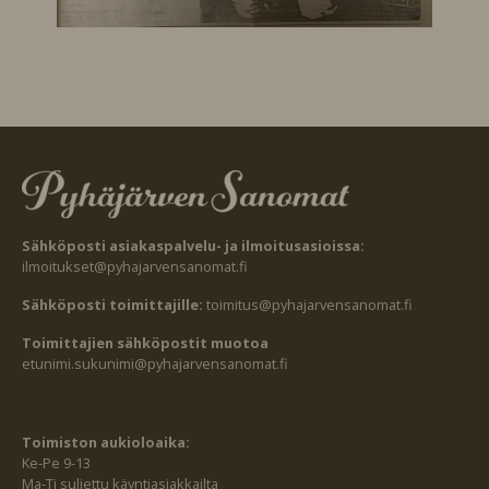
Sähköposti asiakaspalvelu- ja ilmoitusasioissa:
ilmoitukset@pyhajarvensanomat.fi
Sähköposti toimittajille:
toimitus@pyhajarvensanomat.fi
Toimittajien sähköpostit muotoa
etunimi.sukunimi@pyhajarvensanomat.fi
Toimiston aukioloaika:
Ke-Pe 9-13
Ma-Ti suljettu käyntiasiakkailta