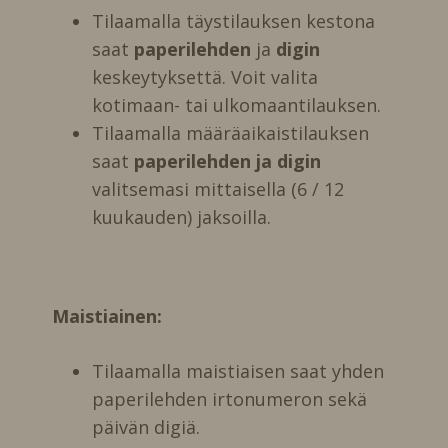
Tilaamalla täystilauksen kestona
saat
paperilehden
ja
digin
keskeytyksettä. Voit valita
kotimaan- tai ulkomaantilauksen.
Tilaamalla määräaikaistilauksen
saat
paperilehden ja digin
valitsemasi mittaisella (6 / 12
kuukauden) jaksoilla.
Maistiainen:
Tilaamalla maistiaisen saat yhden
paperilehden irtonumeron sekä
päivän digiä.