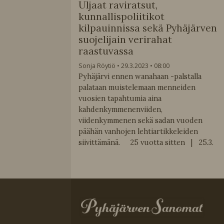
Uljaat raviratsut,
kunnallispoliitikot
kilpauinnissa sekä Pyhäjärven
suojelijain verirahat
raastuvassa
Sonja Röytiö
29.3.2023
08:00
Pyhäjärvi ennen wanahaan -palstalla
palataan muistelemaan menneiden
vuosien tapahtumia aina
kahdenkymmenenviiden,
viidenkymmenen sekä sadan vuoden
päähän vanhojen lehtiartikkeleiden
siivittämänä. 25 vuotta sitten | 25.3.