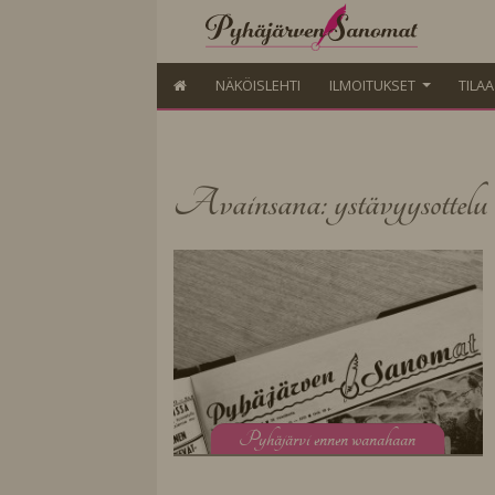
NÄKÖISLEHTI
ILMOITUKSET
TILA
Avainsana: ystävyysottelu
P
yhäjärvi ennen wanahaan