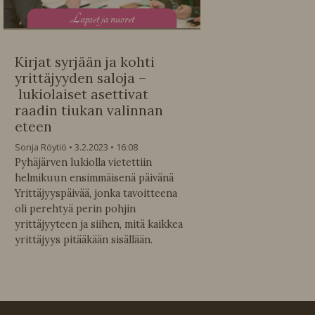
L
apset ja nuoret
Kirjat syrjään ja kohti
yrittäjyyden saloja –
lukiolaiset asettivat
raadin tiukan valinnan
eteen
Sonja Röytiö
3.2.2023
16:08
Pyhäjärven lukiolla vietettiin
helmikuun ensimmäisenä päivänä
Yrittäjyyspäivää, jonka tavoitteena
oli perehtyä perin pohjin
yrittäjyyteen ja siihen, mitä kaikkea
yrittäjyys pitääkään sisällään.