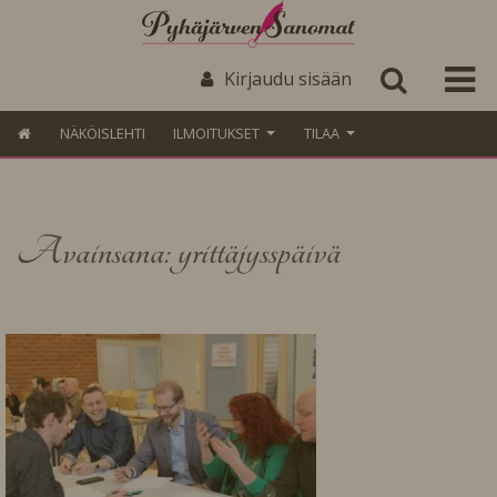
Kirjaudu sisään
NÄKÖISLEHTI
ILMOITUKSET
TILAA
Avainsana: yrittäjysspäivä