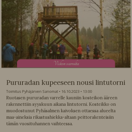
V
iikon varrelta
Pururadan kupeeseen nousi lintutorni
Toimitus Pyhäjärven Sanomat
16.10.2023
13:00
Ruotasen pururadan varrelle kauniin kosteikon ääreen
rakennettiin syyskuun aikana lintutorni. Kosteikko on
muodostunut Pyhäsalmen kaivoksen ottaessa alueelta
maa-aineksia rikastushiekka-altaan peittorakenteisiin
tämän vuosituhannen vaihteessa.