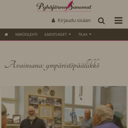
Kirjaudu sisään
NÄKÖISLEHTI
ILMOITUKSET
TILAA
Avainsana: ympäristöpäällikkö