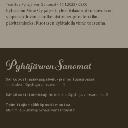
Toimitus Pyhäjärven Sanomat
17.1.2023
08:00
Pyhäsalmi Mine Oy järjesti yleisötilaisuuden kaivoksen
ympäristöluvan ja sulkemistoimenpiteiden tilan
päivittämiseksi Ruotasen kylätalolla viime torstaina.
Sähköposti asiakaspalvelu- ja ilmoitusasioissa:
ilmoitukset@pyhajarvensanomat.fi
Sähköposti toimittajille:
toimitus@pyhajarvensanomat.fi
Toimittajien sähköpostit muotoa
etunimi.sukunimi@pyhajarvensanomat.fi