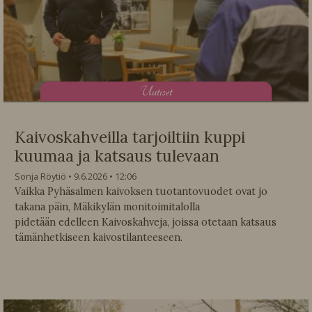
U
utiset
Kaivoskahveilla tarjoiltiin kuppi
kuumaa ja katsaus tulevaan
Sonja Röytiö
9.6.2026
12:06
Vaikka Pyhäsalmen kaivoksen tuotantovuodet ovat jo
takana päin, Mäkikylän monitoimitalolla
pidetään edelleen Kaivoskahveja, joissa otetaan katsaus
tämänhetkiseen kaivostilanteeseen.