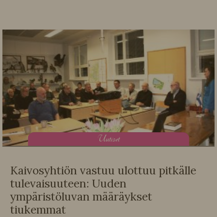
U
utiset
Kaivosyhtiön vastuu ulottuu pitkälle
tulevaisuuteen: Uuden
ympäristöluvan määräykset
tiukemmat