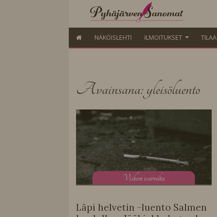
NÄKÖISLEHTI
ILMOITUKSET
TILA
Avainsana: yleisöluento
V
iikon varrelta
Läpi helvetin -luento Salmen