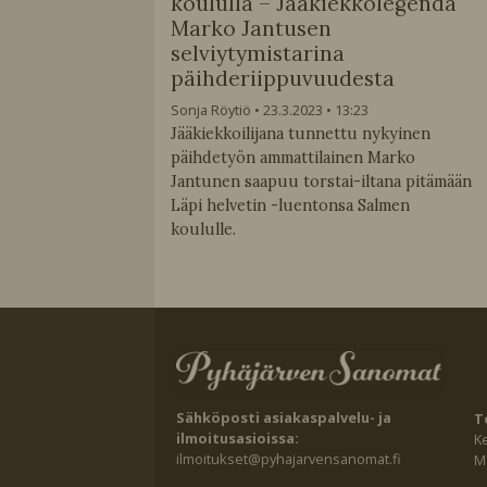
koululla – Jääkiekkolegenda
Marko Jantusen
selviytymistarina
päihderiippuvuudesta
Sonja Röytiö
23.3.2023
13:23
Jääkiekkoilijana tunnettu nykyinen
päihdetyön ammattilainen Marko
Jantunen saapuu torstai-iltana pitämään
Läpi helvetin -luentonsa Salmen
koululle.
Sähköposti asiakaspalvelu- ja
T
ilmoitusasioissa:
K
ilmoitukset@pyhajarvensanomat.fi
Ma