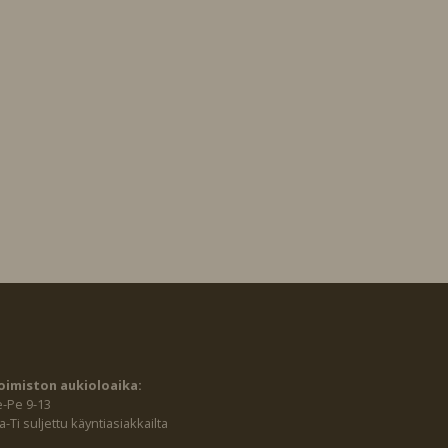
oimiston aukioloaika:
e-Pe 9-13
-Ti suljettu käyntiasiakkailta