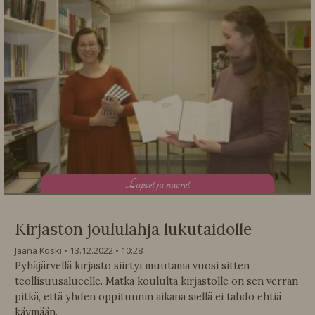
L
apset ja nuoret
Kirjaston joululahja lukutaidolle
Jaana Koski
13.12.2022
10:28
Pyhäjärvellä kirjasto siirtyi muutama vuosi sitten
teollisuusalueelle. Matka koululta kirjastolle on sen verran
pitkä, että yhden oppitunnin aikana siellä ei tahdo ehtiä
käymään.