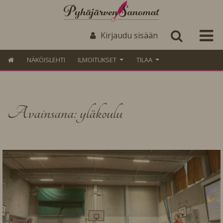
Kirjaudu sisään
NÄKÖISLEHTI
ILMOITUKSET
TILAA
Avainsana: yläkoulu