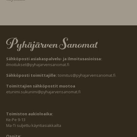
Sähköposti asiakaspalvelu- ja ilmoitusasioissa:
ilmoitukset@pyhajarvensanomat.fi
Sähköposti toimittajille:
toimitus@pyhajarvensanomat.fi
Toimittajien sähköpostit muotoa
etunimi.sukunimi@pyhajarvensanomat.fi
Toimiston aukioloaika:
Ke-Pe 9-13
Ma-Ti suljettu käyntiasiakkailta
Osoite: