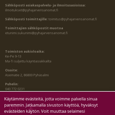
Sähköposti asiakaspalvelu- ja ilmoitusasioissa:
ilmoitukset@pyhajarvensanomat.fi
Sähköposti toimittajille:
toimitus@pyhajarvensanomat.fi
Toimittajien sähköpostit muotoa
etunimi.sukunimi@pyhajarvensanomat.fi
Toimiston aukioloaika:
Ke-Pe 9-13
Ma-Ti suljettu käyntiasiakkailta
Osoite:
Asematie 2, 86800 Pyhäsalmi
Puhelin:
040 772 0231
SEURAA MEITÄ MYÖS:
Käytämme evästeitä, jotta voimme palvella sinua
paremmin. Jatkamalla sivuston käyttöä, hyväksyt
evästeiden käytön. Voit muuttaa selaimesi