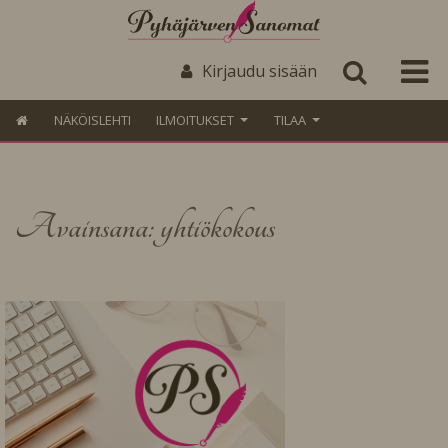
Kirjaudu sisään
NÄKÖISLEHTI
ILMOITUKSET
TILAA
Avainsana: yhtiökokous