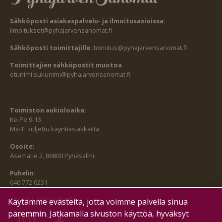
Sähköposti asiakaspalvelu- ja ilmoitusasioissa:
ilmoitukset@pyhajarvensanomat.fi
Sähköposti toimittajille:
toimitus@pyhajarvensanomat.fi
Toimittajien sähköpostit muotoa
etunimi.sukunimi@pyhajarvensanomat.fi
Toimiston aukioloaika:
Ke-Pe 9-13
Ma-Ti suljettu käyntiasiakkailta
Osoite:
Asematie 2, 86800 Pyhäsalmi
Puhelin:
040 772 0231
SEURAA MEITÄ MYÖS:
Käytämme evästeitä, jotta voimme palvella sinua
paremmin. Jatkamalla sivuston käyttöä, hyväksyt