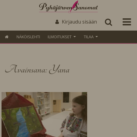
Kirjaudu sisään
NÄKÖISLEHTI
ILMOITUKSET
TILAA
Avainsana: Yana