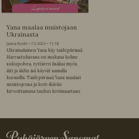
L
apset ja nuoret
Yana maalaa muistojaan
Ukrainasta
Jaana Koski
7.3.2023
11:18
Ukrainalainen Yana käy taidepiirissä.
Harrastuksessa on mukana kolme
sukupolvea, tyttären lisäksi myös
äiti ja äidin isä käyvät samalla
kurssilla. Taidepiirissä Yana maalasi
muistojensa ja koti-ikävän
kirvoittamana taulun kotimaastaan.